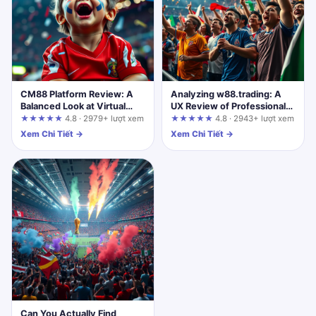
CM88 Platform Review: A
Analyzing w88.trading: A
Balanced Look at Virtual
UX Review of Professional
Entertainment and the Full
Digital Play Spaces
★★★★★
4.8 · 2979+ lượt xem
★★★★★
4.8 · 2943+ lượt xem
User Flow
Xem Chi Tiết →
Xem Chi Tiết →
Can You Actually Find