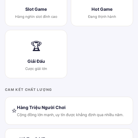
Slot Game
Hot Game
Hàng nghìn slot đỉnh cao
Đang thịnh hành
🏆
Giải Đấu
Cược giải lớn
CAM KẾT CHẤT LƯỢNG
Hàng Triệu Người Chơi
⭐
Cộng đồng lớn mạnh, uy tín được khẳng định qua nhiều năm.