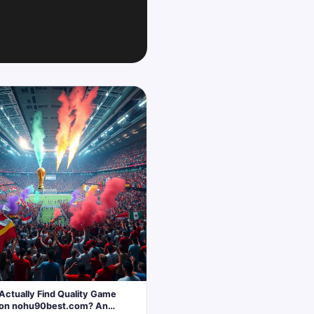
Actually Find Quality Game
 on nohu90best.com? An