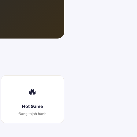
🔥
Hot Game
Đang thịnh hành