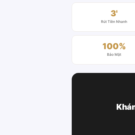
3'
Rút Tiền Nhanh
100%
Bảo Mật
Khá