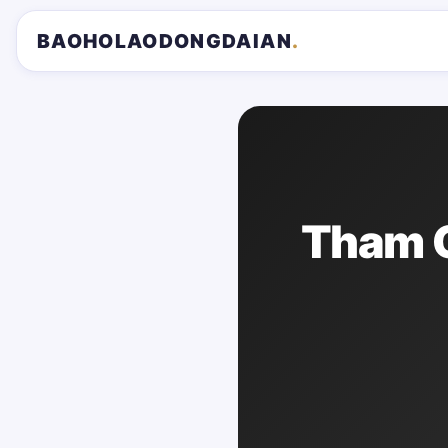
BAOHOLAODONGDAIAN
.
Tham 