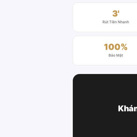
3'
Rút Tiền Nhanh
100%
Bảo Mật
Khá