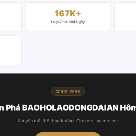
167K+
Lượt Chơi Mỗi Ngày
🏆 GIỜ VÀNG
m Phá BAOHOLAODONGDAIAN Hôm
Khuyến mãi thể thao khủng. Chơi mọi lúc mọi nơi!