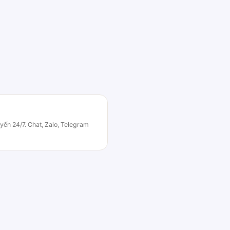
yến 24/7. Chat, Zalo, Telegram