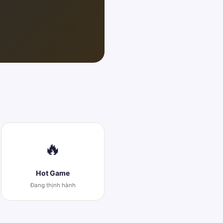
🔥
Hot Game
Đang thịnh hành