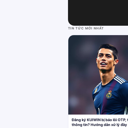
TIN TỨC MỚI NHẤT
Đăng ký KUIWIN bị báo lỗi OTP, 
thông tin? Hướng dẫn xử lý đầy