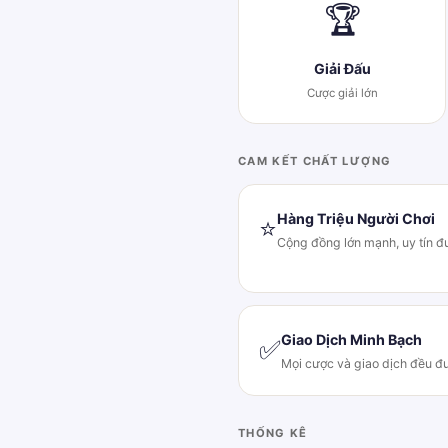
🏆
Giải Đấu
Cược giải lớn
CAM KẾT CHẤT LƯỢNG
Hàng Triệu Người Chơi
⭐
Cộng đồng lớn mạnh, uy tín đ
Giao Dịch Minh Bạch
✅
Mọi cược và giao dịch đều đư
THỐNG KÊ