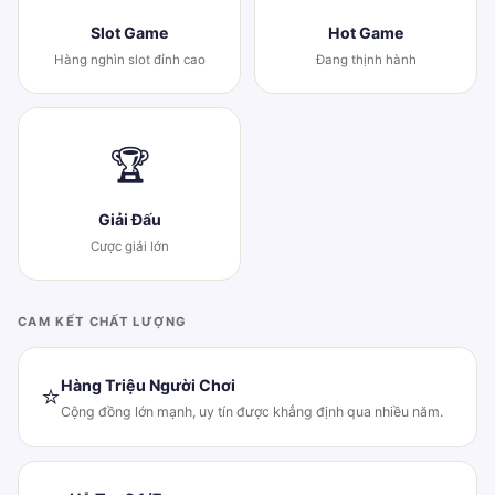
Slot Game
Hot Game
Hàng nghìn slot đỉnh cao
Đang thịnh hành
🏆
Giải Đấu
Cược giải lớn
CAM KẾT CHẤT LƯỢNG
Hàng Triệu Người Chơi
⭐
Cộng đồng lớn mạnh, uy tín được khẳng định qua nhiều năm.