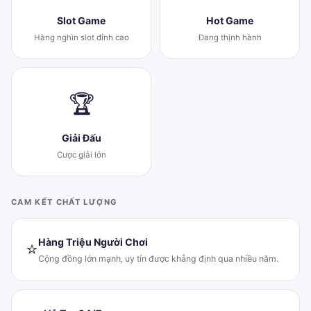
Slot Game
Hot Game
Hàng nghìn slot đỉnh cao
Đang thịnh hành
🏆
Giải Đấu
Cược giải lớn
CAM KẾT CHẤT LƯỢNG
Hàng Triệu Người Chơi
⭐
Cộng đồng lớn mạnh, uy tín được khẳng định qua nhiều năm.