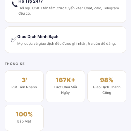
Hỗ Trợ 24/7
📞
Đội ngũ CSKH tận tâm, trực tuyến 24/7. Chat, Zalo, Telegram
đều có.
Giao Dịch Minh Bạch
✅
Mọi cược và giao dịch đều được ghi nhận, tra cứu dễ dàng.
THỐNG KÊ
3'
167K+
98%
Rút Tiền Nhanh
Lượt Chơi Mỗi
Giao Dịch Thành
Ngày
Công
100%
Bảo Mật