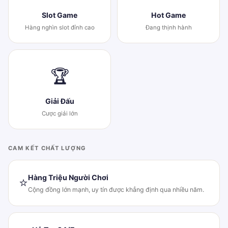
Slot Game
Hot Game
Hàng nghìn slot đỉnh cao
Đang thịnh hành
🏆
Giải Đấu
Cược giải lớn
CAM KẾT CHẤT LƯỢNG
Hàng Triệu Người Chơi
⭐
Cộng đồng lớn mạnh, uy tín được khẳng định qua nhiều năm.