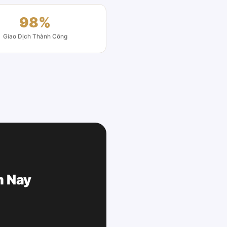
98%
Giao Dịch Thành Công
 Nay