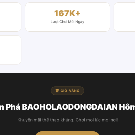
167K+
Lượt Chơi Mỗi Ngày
🏆 GIỜ VÀNG
m Phá BAOHOLAODONGDAIAN Hôm
Khuyến mãi thể thao khủng. Chơi mọi lúc mọi nơi!