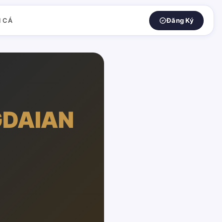
Đăng Ký
 CÁ
DAIAN