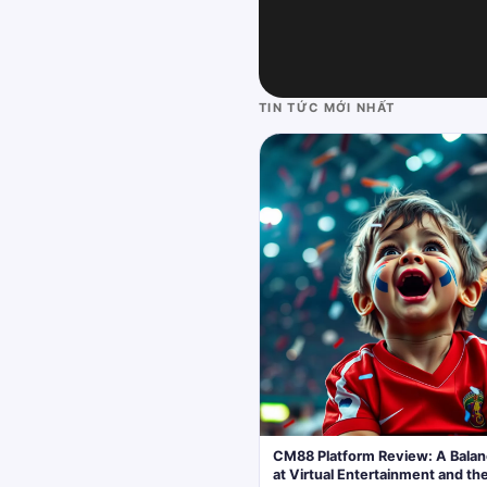
TIN TỨC MỚI NHẤT
CM88 Platform Review: A Bala
at Virtual Entertainment and the