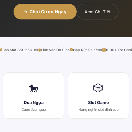
→ Chơi Cược Ngay
Xem Chi Tiết
🔒
Bảo Mật SSL 256-bit
🌐
Link Vào Ổn Định
🏦
Nạp Rút Đa Kênh
🎰
1000+ Trò Chơi
🐎
🎲
Đua Ngựa
Slot Game
Cược đua ngựa
Hàng nghìn slot đỉnh cao