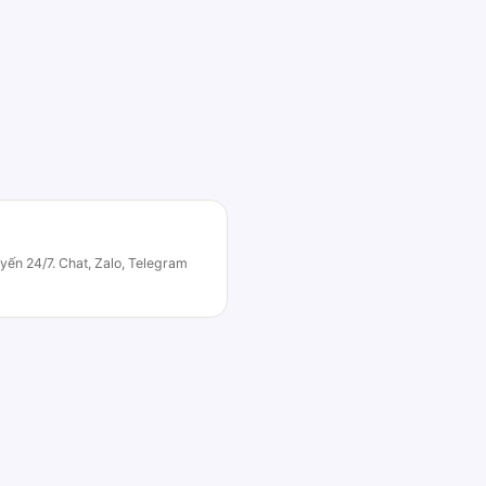
yến 24/7. Chat, Zalo, Telegram