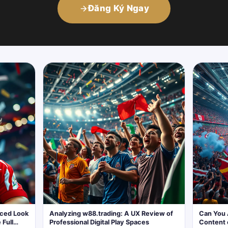
Đăng Ký Ngay
nced Look
Analyzing w88.trading: A UX Review of
Can You 
 Full
Professional Digital Play Spaces
Content