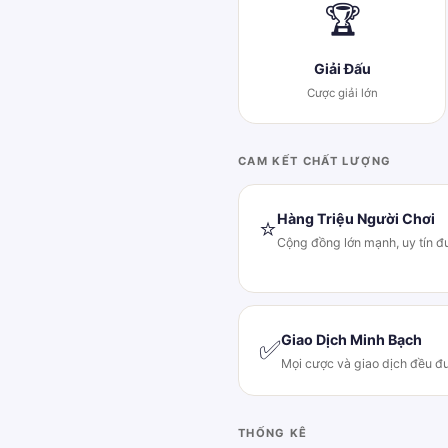
🏆
Giải Đấu
Cược giải lớn
CAM KẾT CHẤT LƯỢNG
Hàng Triệu Người Chơi
⭐
Cộng đồng lớn mạnh, uy tín đ
Giao Dịch Minh Bạch
✅
Mọi cược và giao dịch đều đư
THỐNG KÊ