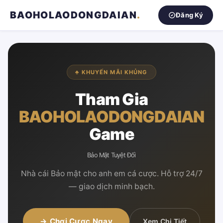
BAOHOLAODONGDAIAN
.
Đăng Ký
♣ KHUYẾN MÃI KHỦNG
Tham Gia
BAOHOLAODONGDAIAN
Game
Bảo Mật Tuyệt Đối
Nhà cái Bảo mật cho anh em cá cược. Hỗ trợ 24/7
— giao dịch minh bạch.
→ Chơi Cược Ngay
Xem Chi Tiết