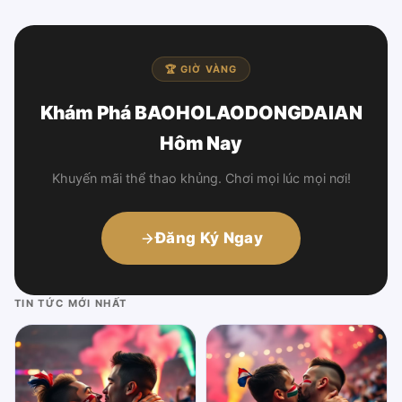
🏆 GIỜ VÀNG
Khám Phá BAOHOLAODONGDAIAN
Hôm Nay
Khuyến mãi thể thao khủng. Chơi mọi lúc mọi nơi!
Đăng Ký Ngay
TIN TỨC MỚI NHẤT