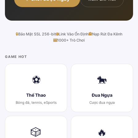
🔒
Bảo Mật SSL 256-bit
🌐
Link Vào Ổn Định
🏦
Nạp Rút Đa Kênh
🎰
1000+ Trò Chơi
GAME HOT
⚽
🐎
Thể Thao
Đua Ngựa
Bóng đá, tennis, eSports
Cược đua ngựa
🎲
🔥