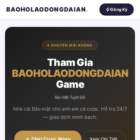
BAOHOLAODONGDAIAN
.
Đăng Ký
♣ KHUYẾN MÃI KHỦNG
Tham Gia
BAOHOLAODONGDAIAN
Game
Bảo Mật Tuyệt Đối
Nhà cái Bảo mật cho anh em cá cược. Hỗ trợ 24/7
— giao dịch minh bạch.
→ Chơi Cược Ngay
Xem Chi Tiết