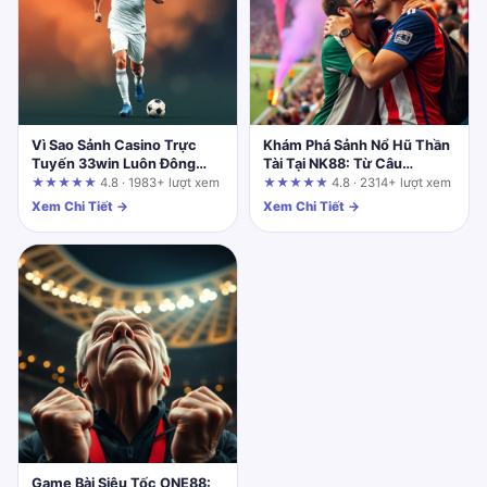
Vì Sao Sảnh Casino Trực
Khám Phá Sảnh Nổ Hũ Thần
Tuyến 33win Luôn Đông
Tài Tại NK88: Từ Câu
Đúc Người Chơi?
Chuyện Nhận Code Đến
★★★★★
4.8 · 1983+ lượt xem
★★★★★
4.8 · 2314+ lượt xem
Những Quan Sát Thực Tế
Xem Chi Tiết →
Xem Chi Tiết →
Game Bài Siêu Tốc ONE88: