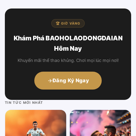
🏆 GIỜ VÀNG
Khám Phá BAOHOLAODONGDAIAN
Hôm Nay
Khuyến mãi thể thao khủng. Chơi mọi lúc mọi nơi!
Đăng Ký Ngay
TIN TỨC MỚI NHẤT