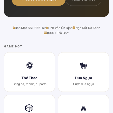
🔒
Bảo Mật SSL 256-bit
🌐
Link Vào Ổn Định
🏦
Nạp Rút Đa Kênh
🎰
1000+ Trò Chơi
GAME HOT
⚽
🐎
Thể Thao
Đua Ngựa
Bóng đá, tennis, eSports
Cược đua ngựa
🎲
🔥