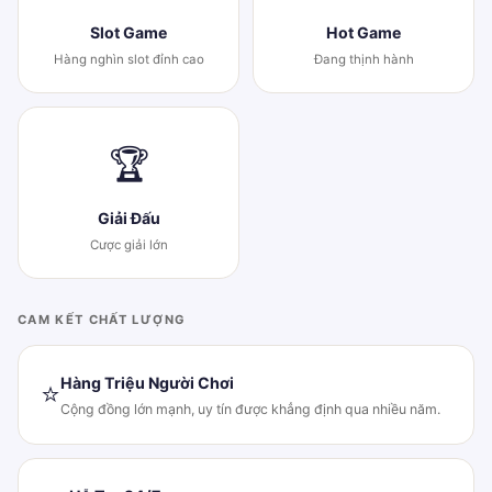
Slot Game
Hot Game
Hàng nghìn slot đỉnh cao
Đang thịnh hành
🏆
Giải Đấu
Cược giải lớn
CAM KẾT CHẤT LƯỢNG
Hàng Triệu Người Chơi
⭐
Cộng đồng lớn mạnh, uy tín được khẳng định qua nhiều năm.