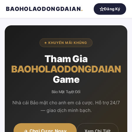
BAOHOLAODONGDAIAN
.
Đăng Ký
♣ KHUYẾN MÃI KHỦNG
Tham Gia
BAOHOLAODONGDAIAN
Game
Bảo Mật Tuyệt Đối
Nhà cái Bảo mật cho anh em cá cược. Hỗ trợ 24/7
— giao dịch minh bạch.
→ Chơi Cược Ngay
Xem Chi Tiết