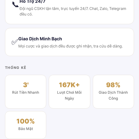
Hỗ Trợ 24/7
📞
Đội ngũ CSKH tận tâm, trực tuyến 24/7. Chat, Zalo, Telegram
đều có.
Giao Dịch Minh Bạch
✅
Mọi cược và giao dịch đều được ghi nhận, tra cứu dễ dàng.
THỐNG KÊ
3'
167K+
98%
Rút Tiền Nhanh
Lượt Chơi Mỗi
Giao Dịch Thành
Ngày
Công
100%
Bảo Mật