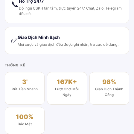
Hỗ Trợ 24/7
📞
Đội ngũ CSKH tận tâm, trực tuyến 24/7. Chat, Zalo, Telegram
đều có.
Giao Dịch Minh Bạch
✅
Mọi cược và giao dịch đều được ghi nhận, tra cứu dễ dàng.
THỐNG KÊ
3'
167K+
98%
Rút Tiền Nhanh
Lượt Chơi Mỗi
Giao Dịch Thành
Ngày
Công
100%
Bảo Mật