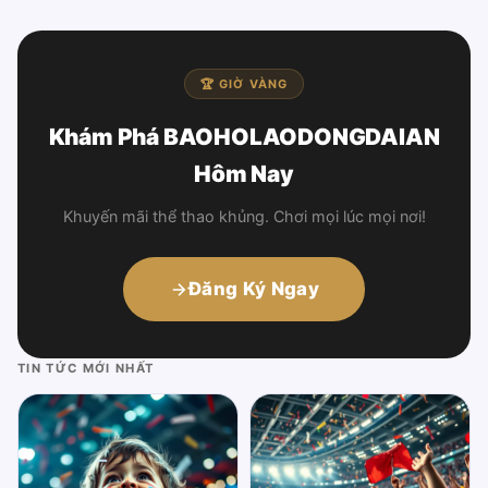
🏆 GIỜ VÀNG
Khám Phá BAOHOLAODONGDAIAN
Hôm Nay
Khuyến mãi thể thao khủng. Chơi mọi lúc mọi nơi!
Đăng Ký Ngay
TIN TỨC MỚI NHẤT