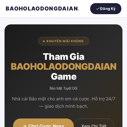
BAOHOLAODONGDAIAN
.
Đăng Ký
♣ KHUYẾN MÃI KHỦNG
Tham Gia
BAOHOLAODONGDAIAN
Game
Bảo Mật Tuyệt Đối
Nhà cái Bảo mật cho anh em cá cược. Hỗ trợ 24/7
— giao dịch minh bạch.
→ Chơi Cược Ngay
Xem Chi Tiết