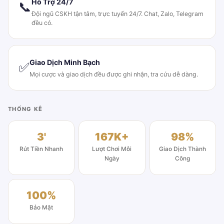
Hỗ Trợ 24/7
📞
Đội ngũ CSKH tận tâm, trực tuyến 24/7. Chat, Zalo, Telegram
đều có.
Giao Dịch Minh Bạch
✅
Mọi cược và giao dịch đều được ghi nhận, tra cứu dễ dàng.
THỐNG KÊ
3'
167K+
98%
Rút Tiền Nhanh
Lượt Chơi Mỗi
Giao Dịch Thành
Ngày
Công
100%
Bảo Mật