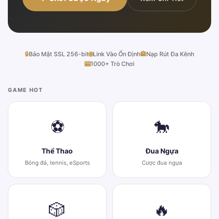
🔒
Bảo Mật SSL 256-bit
🌐
Link Vào Ổn Định
🏦
Nạp Rút Đa Kênh
🎰
1000+ Trò Chơi
GAME HOT
⚽
🐎
Thể Thao
Đua Ngựa
Bóng đá, tennis, eSports
Cược đua ngựa
🎲
🔥