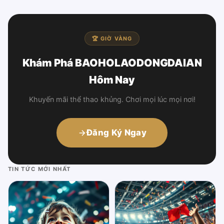
🏆 GIỜ VÀNG
Khám Phá BAOHOLAODONGDAIAN
Hôm Nay
Khuyến mãi thể thao khủng. Chơi mọi lúc mọi nơi!
Đăng Ký Ngay
TIN TỨC MỚI NHẤT