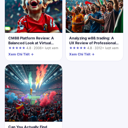
CM88 Platform Review: A
Analyzing w88.trading: A
Balanced Look at Virtual
UX Review of Professional
Entertainment and the Full
Digital Play Spaces
★★★★★
4.8 · 2006+ lượt xem
★★★★★
4.8 · 3312+ lượt xem
User Flow
Xem Chi Tiết →
Xem Chi Tiết →
Can You Actually Find