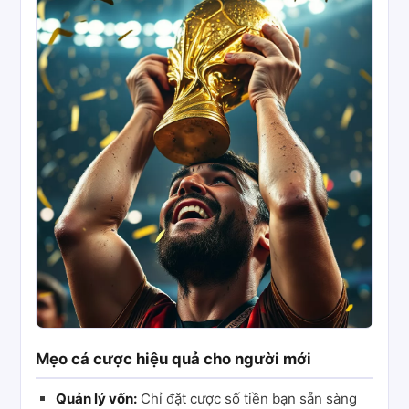
Mẹo cá cược hiệu quả cho người mới
Quản lý vốn:
Chỉ đặt cược số tiền bạn sẵn sàng