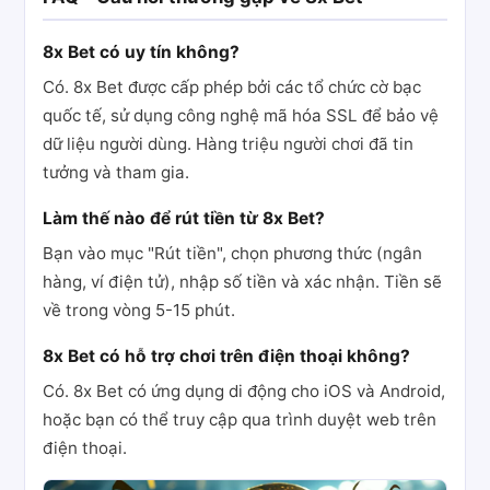
8x Bet có uy tín không?
Có. 8x Bet được cấp phép bởi các tổ chức cờ bạc
quốc tế, sử dụng công nghệ mã hóa SSL để bảo vệ
dữ liệu người dùng. Hàng triệu người chơi đã tin
tưởng và tham gia.
Làm thế nào để rút tiền từ 8x Bet?
Bạn vào mục "Rút tiền", chọn phương thức (ngân
hàng, ví điện tử), nhập số tiền và xác nhận. Tiền sẽ
về trong vòng 5-15 phút.
8x Bet có hỗ trợ chơi trên điện thoại không?
Có. 8x Bet có ứng dụng di động cho iOS và Android,
hoặc bạn có thể truy cập qua trình duyệt web trên
điện thoại.