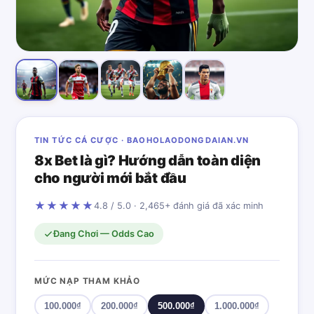
TIN TỨC CÁ CƯỢC · BAOHOLAODONGDAIAN.VN
8x Bet là gì? Hướng dẫn toàn diện
cho người mới bắt đầu
★★★★★
4.8 / 5.0 · 2,465+ đánh giá đã xác minh
Đang Chơi — Odds Cao
MỨC NẠP THAM KHẢO
100.000₫
200.000₫
500.000₫
1.000.000₫