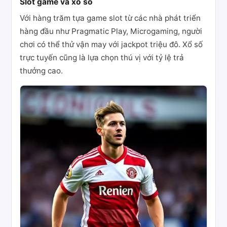
Slot game và xổ số
Với hàng trăm tựa game slot từ các nhà phát triển
hàng đầu như Pragmatic Play, Microgaming, người
chơi có thể thử vận may với jackpot triệu đô. Xổ số
trực tuyến cũng là lựa chọn thú vị với tỷ lệ trả
thưởng cao.