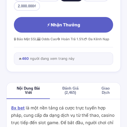
2.000.000₫
⚡ Nhận Thưởng
🔒 Bảo Mật SSL
🎰 Odds Cao
🔄 Hoàn Trả 1.5%
💳 Đa Kênh Nạp
🔥
460
người đang xem trang này
Nội Dung Bài
Đánh Giá
Giao
Viết
(2,465)
Dịch
8x bet
là một nền tảng cá cược trực tuyến hợp
pháp, cung cấp đa dạng dịch vụ từ thể thao, casino
trực tiếp đến slot game. Để bắt đầu, người chơi chỉ