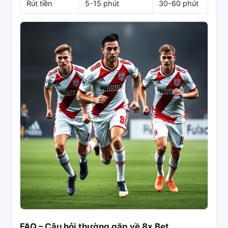
Rút tiền
5-15 phút
30-60 phút
FAQ – Câu hỏi thường gặp về 8x Bet