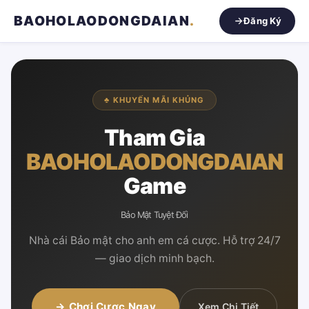
BAOHOLAODONGDAIAN
.
Đăng Ký
♣ KHUYẾN MÃI KHỦNG
Tham Gia
BAOHOLAODONGDAIAN
Game
Bảo Mật Tuyệt Đối
Nhà cái Bảo mật cho anh em cá cược. Hỗ trợ 24/7
— giao dịch minh bạch.
→ Chơi Cược Ngay
Xem Chi Tiết