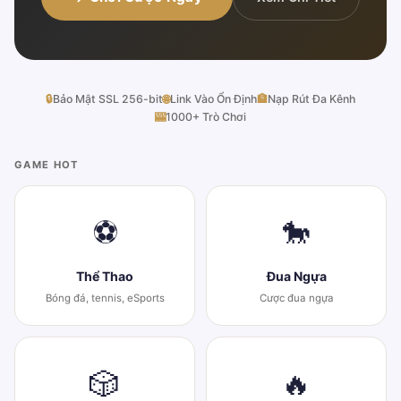
🔒
Bảo Mật SSL 256-bit
🌐
Link Vào Ổn Định
🏦
Nạp Rút Đa Kênh
🎰
1000+ Trò Chơi
GAME HOT
⚽
🐎
Thể Thao
Đua Ngựa
Bóng đá, tennis, eSports
Cược đua ngựa
🎲
🔥