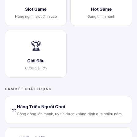
Slot Game
Hot Game
Hàng nghìn slot đỉnh cao
Đang thịnh hành
🏆
Giải Đấu
Cược giải lớn
CAM KẾT CHẤT LƯỢNG
Hàng Triệu Người Chơi
⭐
Cộng đồng lớn mạnh, uy tín được khẳng định qua nhiều năm.