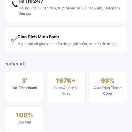
Hỗ Trợ 24/7
📞
Đội ngũ CSKH tận tâm, trực tuyến 24/7. Chat, Zalo, Telegram
đều có.
Giao Dịch Minh Bạch
✅
Mọi cược và giao dịch đều được ghi nhận, tra cứu dễ dàng.
THỐNG KÊ
3'
167K+
98%
Rút Tiền Nhanh
Lượt Chơi Mỗi
Giao Dịch Thành
Ngày
Công
100%
Bảo Mật