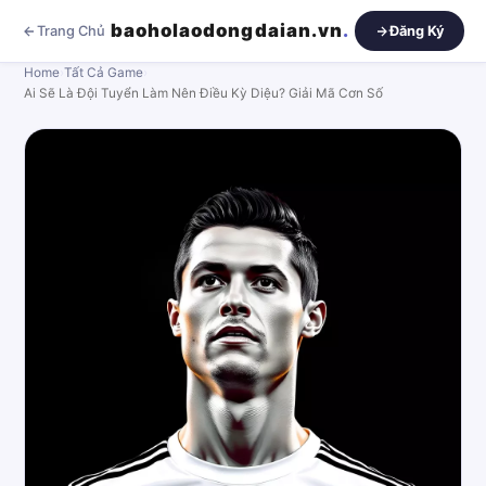
baoholaodongdaian.vn
.
Trang Chủ
Đăng Ký
Home
›
Tất Cả Game
›
Ai Sẽ Là Đội Tuyển Làm Nên Điều Kỳ Diệu? Giải Mã Cơn Số