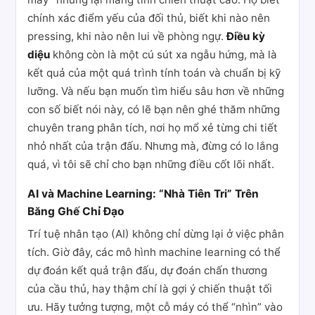
chính xác điểm yếu của đối thủ, biết khi nào nên
pressing, khi nào nên lui về phòng ngự.
Điều kỳ
diệu
không còn là một cú sút xa ngẫu hứng, mà là
kết quả của một quá trình tính toán và chuẩn bị kỹ
lưỡng. Và nếu bạn muốn tìm hiểu sâu hơn về những
con số biết nói này, có lẽ bạn nên ghé thăm những
chuyên trang phân tích, nơi họ mổ xẻ từng chi tiết
nhỏ nhất của trận đấu. Nhưng mà, đừng có lo lắng
quá, vì tôi sẽ chỉ cho bạn những điều cốt lõi nhất.
AI và Machine Learning: “Nhà Tiên Tri” Trên
Băng Ghế Chỉ Đạo
Trí tuệ nhân tạo (AI) không chỉ dừng lại ở việc phân
tích. Giờ đây, các mô hình machine learning có thể
dự đoán kết quả trận đấu, dự đoán chấn thương
của cầu thủ, hay thậm chí là gợi ý chiến thuật tối
ưu. Hãy tưởng tượng, một cỗ máy có thể “nhìn” vào