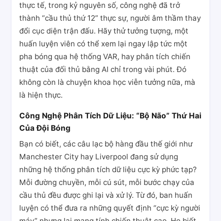
thực tế, trong kỷ nguyên số, công nghệ đã trở
thành “cầu thủ thứ 12” thực sự, người âm thầm thay
đổi cục diện trận đấu. Hãy thử tưởng tượng, một
huấn luyện viên có thể xem lại ngay lập tức một
pha bóng qua hệ thống VAR, hay phân tích chiến
thuật của đối thủ bằng AI chỉ trong vài phút. Đó
không còn là chuyện khoa học viễn tưởng nữa, mà
là hiện thực.
Công Nghệ Phân Tích Dữ Liệu: “Bộ Não” Thứ Hai
Của Đội Bóng
Bạn có biết, các câu lạc bộ hàng đầu thế giới như
Manchester City hay Liverpool đang sử dụng
những hệ thống phân tích dữ liệu cực kỳ phức tạp?
Mỗi đường chuyền, mỗi cú sút, mỗi bước chạy của
cầu thủ đều được ghi lại và xử lý. Từ đó, ban huấn
luyện có thể đưa ra những quyết định “cực kỳ người
máy” nhưng lại mang tính chiến thuật cao. Họ biết