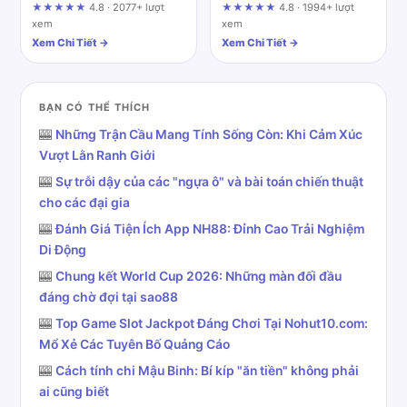
i1king88.com: A Balanced
khác
★★★★★
4.8 · 2077+ lượt
★★★★★
4.8 · 1994+ lượt
Review
xem
xem
Xem Chi Tiết →
Xem Chi Tiết →
BẠN CÓ THỂ THÍCH
🎰
Những Trận Cầu Mang Tính Sống Còn: Khi Cảm Xúc
Vượt Lằn Ranh Giới
🎰
Sự trỗi dậy của các "ngựa ô" và bài toán chiến thuật
cho các đại gia
🎰
Đánh Giá Tiện Ích App NH88: Đỉnh Cao Trải Nghiệm
Di Động
🎰
Chung kết World Cup 2026: Những màn đối đầu
đáng chờ đợi tại sao88
🎰
Top Game Slot Jackpot Đáng Chơi Tại Nohut10.com:
Mổ Xẻ Các Tuyên Bố Quảng Cáo
🎰
Cách tính chi Mậu Binh: Bí kíp "ăn tiền" không phải
ai cũng biết