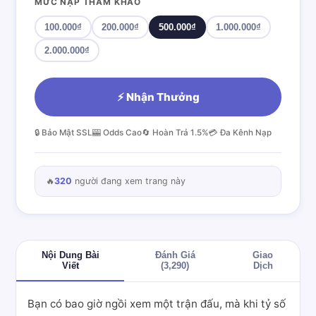
MỨC NẠP THAM KHẢO
100.000₫
200.000₫
500.000₫
1.000.000₫
2.000.000₫
⚡ Nhận Thưởng
🔒 Bảo Mật SSL
🎰 Odds Cao
🔄 Hoàn Trả 1.5%
💳 Đa Kênh Nạp
🔥
320
người đang xem trang này
Nội Dung Bài
Đánh Giá
Giao
Viết
(3,290)
Dịch
Bạn có bao giờ ngồi xem một trận đấu, mà khi tỷ số