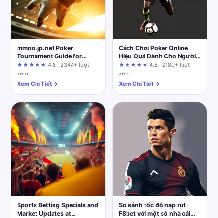
mmoo.jp.net Poker
Cách Chơi Poker Online
Tournament Guide for
Hiệu Quả Dành Cho Người
Competitive Players
Mới Fun88.social
★★★★★
4.8 · 2344+ lượt
★★★★★
4.8 · 2180+ lượt
xem
xem
Xem Chi Tiết →
Xem Chi Tiết →
Sports Betting Specials and
So sánh tốc độ nạp rút
Market Updates at
F8bet với một số nhà cái