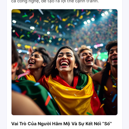
cả công nghệ, để tạo ra lợi thế cạnh tranh.
Vai Trò Của Người Hâm Mộ Và Sự Kết Nối “Số”