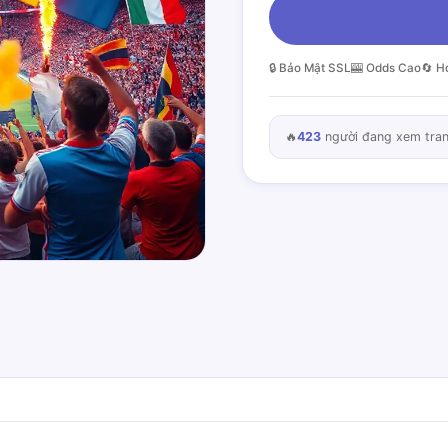
🔒 Bảo Mật SSL
🎰 Odds Cao
🔄 H
🔥
423
người đang xem tra