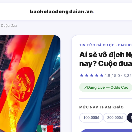
baoholaodongdaian.vn
.
? Cuộc đua
TIN TỨC CÁ CƯỢC · BAOH
Ai sẽ vô địch 
nay? Cuộc đua
★★★★★
4.8 / 5.0 · 3,3
Đang Live — Odds Cao
MỨC NẠP THAM KHẢO
100.000₫
200.000₫