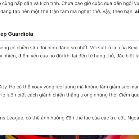
cùng hấp dẫn và kịch tính. Chưa bao giờ cuộc đua đến ngôi vư
l đang tạo nên một thế trận tam mã nghẹt thở. Vậy, theo bạn,
a
Pep Guardiola
ng có chiều sâu đội hình đáng sợ nhất. Với sự trở lại của Kev
y nhiên, điểm yếu của họ đôi khi lại đến từ hàng thủ, đặc biệt l
n City. Họ có thể xoay vòng lực lượng mà không làm giảm sức m
 Họ luôn biết cách giành chiến thắng trong những thời điểm qua
ions League, có thể ảnh hưởng đến thể lực của các trụ cột. Ngoà