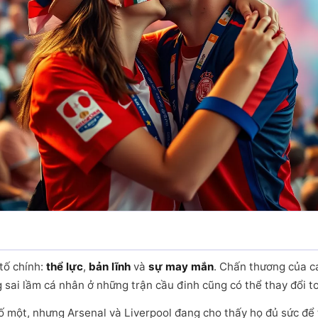
tố chính:
thể lực
,
bản lĩnh
và
sự may mắn
. Chấn thương của cá
sai lầm cá nhân ở những trận cầu đinh cũng có thể thay đổi to
ố một, nhưng Arsenal và Liverpool đang cho thấy họ đủ sức để 