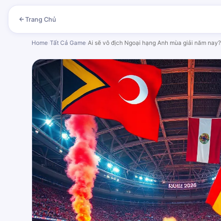
Trang Chủ
Home
›
Tất Cả Game
›
Ai sẽ vô địch Ngoại hạng Anh mùa giải năm nay