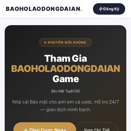
BAOHOLAODONGDAIAN
.
Đăng Ký
♣ KHUYẾN MÃI KHỦNG
Tham Gia
BAOHOLAODONGDAIAN
Game
Bảo Mật Tuyệt Đối
Nhà cái Bảo mật cho anh em cá cược. Hỗ trợ 24/7
— giao dịch minh bạch.
→ Chơi Cược Ngay
Xem Chi Tiết