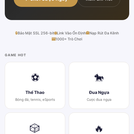
🔒
Bảo Mật SSL 256-bit
🌐
Link Vào Ổn Định
🏦
Nạp Rút Đa Kênh
🎰
1000+ Trò Chơi
GAME HOT
⚽
🐎
Thể Thao
Đua Ngựa
Bóng đá, tennis, eSports
Cược đua ngựa
🎲
🔥