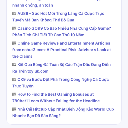
nhanh chóng, an toàn
🎰
AU88 – Sức Hút Mới Trong Làng Cá Cược Trực
Tuyến Mà Bạn Không Thể Bỏ Qua
🎰
Casino GO99 Có Bao Nhiêu Nhà Cung Cấp Game?
Phân Tích Chi Tiết Từ Cao Thủ 10 Năm
🎰
Online Game Reviews and Entertainment Articles
from nohut3.com: A Practical Risk-Advisor’s Look at
the Claims
🎰
Kết Quả Bóng Đá Toàn Bộ Các Trận Đấu Đang Diễn
Ra Trên txy.uk.com
🎰
OK9 và Bước Đột Phá Trong Công Nghệ Cá Cược
Trực Tuyến
🎰
How to Find the Best Gaming Bonuses at
789bet11.com Without Falling for the Headline
🎰
Nhà Cái Hitclub Cập Nhật Biến Động Kèo World Cup
Nhanh: Bạn Đã Sẵn Sàng?