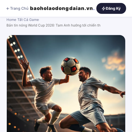
baoholaodongdaian.vn
.
Trang Chủ
Đăng Ký
Home
›
Tất Cả Game
›
Bản tin nóng World Cup 2026: Tam Anh hướng tới chiến th