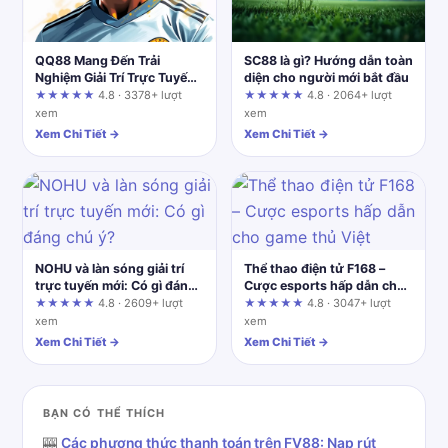
QQ88 Mang Đến Trải
SC88 là gì? Hướng dẫn toàn
Nghiệm Giải Trí Trực Tuyến:
diện cho người mới bắt đầu
Góc Nhìn Thực Chiến Sau
★★★★★
4.8 · 3378+ lượt
★★★★★
4.8 · 2064+ lượt
10 Năm Trong Nghề
xem
xem
Xem Chi Tiết →
Xem Chi Tiết →
NOHU và làn sóng giải trí
Thể thao điện tử F168 –
trực tuyến mới: Có gì đáng
Cược esports hấp dẫn cho
chú ý?
game thủ Việt
★★★★★
4.8 · 2609+ lượt
★★★★★
4.8 · 3047+ lượt
xem
xem
Xem Chi Tiết →
Xem Chi Tiết →
BẠN CÓ THỂ THÍCH
🎰
Các phương thức thanh toán trên FV88: Nạp rút