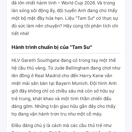
đá lớn nhất hành tinh – World Cup 2026. Và trong
làn sóng sôi động ấy, đội tuyển Anh đang cho thấy
một bộ mặt đầy hứa hẹn. Liệu "Tam Sư" có thực sự
đủ sức làm nên chuyện? Hãy cùng tôi phân tích chi
tiết nhé!
Hành trình chuẩn bị của "Tam Sư"
HLV Gareth Southgate đang có trong tay một thế
hệ cầu thủ vàng. Từ Jude Bellingham đang chơi như
lên đồng ở Real Madrid cho đến Harry Kane vẫn
miệt mài săn bàn tại Bayern Munich. Đội hình Anh
giờ đây không chỉ có chiều sâu mà còn sở hữu sự
trẻ trung, khát khao và một tinh thần chiến đấu
đáng gờm. Những trận giao hữu gần đây cho thấy
họ đang vận hành trơn tru như một cỗ máy.
Điều đáng chú ý là cách mà các cầu thủ trẻ như