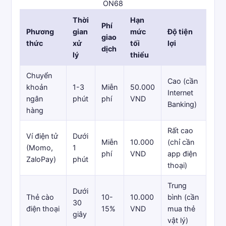
ON68
Thời
Hạn
Phí
Phương
gian
mức
Độ tiện
giao
thức
xử
tối
lợi
dịch
lý
thiểu
Chuyển
Cao (cần
khoản
1-3
Miễn
50.000
Internet
ngân
phút
phí
VND
Banking)
hàng
Rất cao
Ví điện tử
Dưới
Miễn
10.000
(chỉ cần
(Momo,
1
phí
VND
app điện
ZaloPay)
phút
thoại)
Trung
Dưới
Thẻ cào
10-
10.000
bình (cần
30
điện thoại
15%
VND
mua thẻ
giây
vật lý)