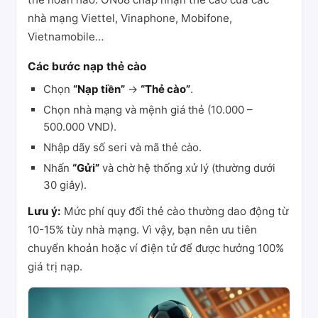
nhà mạng Viettel, Vinaphone, Mobifone,
Vietnamobile…
Các bước nạp thẻ cào
Chọn
“Nạp tiền”
→
“Thẻ cào”
.
Chọn nhà mạng và mệnh giá thẻ (10.000 –
500.000 VND).
Nhập dãy số seri và mã thẻ cào.
Nhấn
“Gửi”
và chờ hệ thống xử lý (thường dưới
30 giây).
Lưu ý:
Mức phí quy đổi thẻ cào thường dao động từ
10-15% tùy nhà mạng. Vì vậy, bạn nên ưu tiên
chuyển khoản hoặc ví điện tử để được hưởng 100%
giá trị nạp.