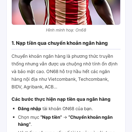
Hình minh hoạ: On68
1. Nạp tiền qua chuyển khoản ngân hàng
Chuyển khoản ngân hàng là phương thức truyền
thống nhưng vẫn được ưa chuộng nhờ tính ổn định
và bảo mật cao. ON68 hỗ trợ hầu hết các ngân
hàng nội địa như Vietcombank, Techcombank,
BIDV, Agribank, ACB…
Các bước thực hiện nạp tiền qua ngân hàng
Đăng nhập
tài khoản ON68 của bạn.
Chọn mục
“Nạp tiền”
→
“Chuyển khoản ngân
hàng”
.