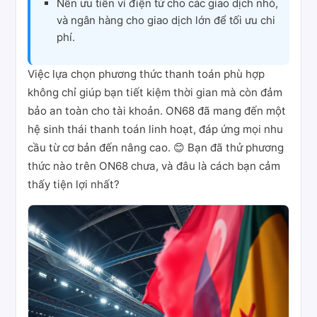
Nên ưu tiên ví điện tử cho các giao dịch nhỏ,
và ngân hàng cho giao dịch lớn để tối ưu chi
phí.
Việc lựa chọn phương thức thanh toán phù hợp
không chỉ giúp bạn tiết kiệm thời gian mà còn đảm
bảo an toàn cho tài khoản. ON68 đã mang đến một
hệ sinh thái thanh toán linh hoạt, đáp ứng mọi nhu
cầu từ cơ bản đến nâng cao. 😊 Bạn đã thử phương
thức nào trên ON68 chưa, và đâu là cách bạn cảm
thấy tiện lợi nhất?