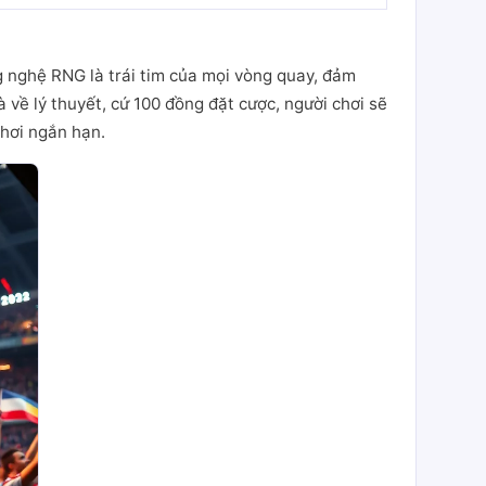
g nghệ RNG là trái tim của mọi vòng quay, đảm
 về lý thuyết, cứ 100 đồng đặt cược, người chơi sẽ
chơi ngắn hạn.