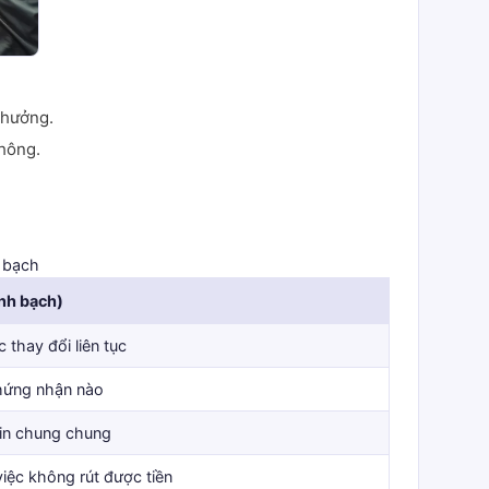
thưởng.
không.
 bạch
inh bạch)
 thay đổi liên tục
hứng nhận nào
 tin chung chung
việc không rút được tiền