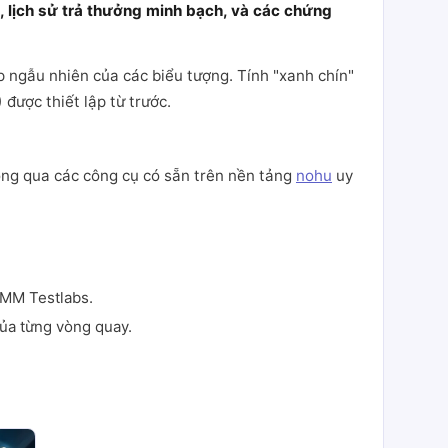
i, lịch sử trả thưởng minh bạch, và các chứng
p ngẫu nhiên của các biểu tượng. Tính "xanh chín"
được thiết lập từ trước.
hông qua các công cụ có sẵn trên nền tảng
nohu
uy
BMM Testlabs.
ủa từng vòng quay.