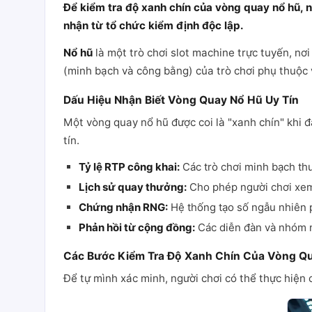
Để kiểm tra độ xanh chín của vòng quay nổ hũ, n
nhận từ tổ chức kiểm định độc lập.
Nổ hũ
là một trò chơi slot machine trực tuyến, nơ
(minh bạch và công bằng) của trò chơi phụ thuộc v
Dấu Hiệu Nhận Biết Vòng Quay Nổ Hũ Uy Tín
Một vòng quay nổ hũ được coi là "xanh chín" khi 
tín.
Tỷ lệ RTP công khai:
Các trò chơi minh bạch thư
Lịch sử quay thưởng:
Cho phép người chơi xem 
Chứng nhận RNG:
Hệ thống tạo số ngẫu nhiên p
Phản hồi từ cộng đồng:
Các diễn đàn và nhóm n
Các Bước Kiểm Tra Độ Xanh Chín Của Vòng Q
Để tự mình xác minh, người chơi có thể thực hiện 