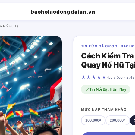
baoholaodongdaian.vn
.
y Nổ Hũ Tại
TIN TỨC CÁ CƯỢC · BAOH
Cách Kiểm Tra
Quay Nổ Hũ T
★★★★★
4.8 / 5.0 · 2,4
Tin Nổi Bật Hôm Nay
MỨC NẠP THAM KHẢO
100.000₫
200.000₫