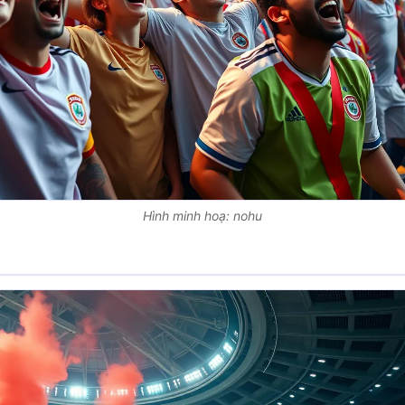
Hình minh hoạ: nohu