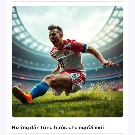
Hướng dẫn từng bước cho người mới