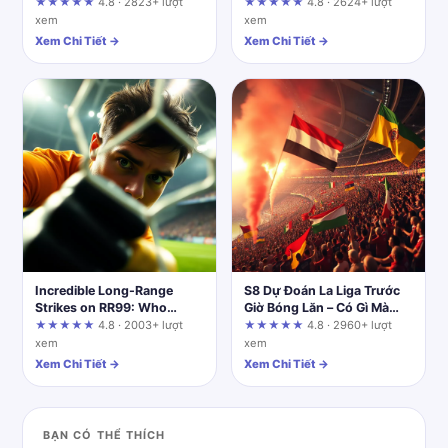
nên lịch sử
Tuyến Đỉnh Cao Cho Người
★★★★★
4.8 · 2823+ lượt
★★★★★
4.8 · 2624+ lượt
Mới
xem
xem
Xem Chi Tiết →
Xem Chi Tiết →
Incredible Long-Range
S8 Dự Đoán La Liga Trước
Strikes on RR99: Who
Giờ Bóng Lăn – Có Gì Mà
Should Watch the Goal-of-
Dân Chơi Châu Á Đổ Xô?
★★★★★
4.8 · 2003+ lượt
★★★★★
4.8 · 2960+ lượt
the-Tournament
xem
xem
Nominations?
Xem Chi Tiết →
Xem Chi Tiết →
BẠN CÓ THỂ THÍCH