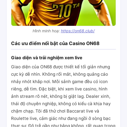
Hình minh hoạ:
https://on68.club/
Các ưu điểm nổi bật của Casino ON68
Giao diện và trải nghiệm xem live
Giao diện của ON68 được thiết kế tối giản nhưng
cực kỳ dễ nhìn. Không rối mắt, không quảng cáo
nhảy nhót khắp nơi. Mỗi sảnh game đều có icon
riêng, dễ tìm. Đặc biệt, khi xem live casino, hình
ảnh stream rõ nét, không bị giật lag. Dealer xinh,
thái độ chuyên nghiệp, không có kiểu cà khịa hay
chậm chạp. Tôi đã thử chơi Baccarat live và
Roulette live, cảm giác như đang ngồi ở sòng bạc
thực sự. Độ trễ gần như bằng không, rất quan trọng