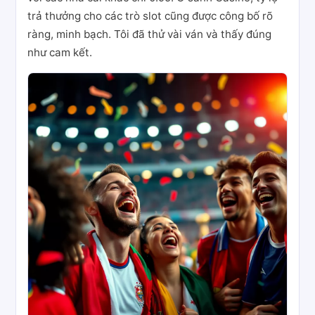
trả thưởng cho các trò slot cũng được công bố rõ
ràng, minh bạch. Tôi đã thử vài ván và thấy đúng
như cam kết.