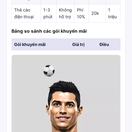
Thẻ cào
1-3
Không
Phí
1
20k
điện thoại
phút
hỗ trợ
10%
triệu
Bảng so sánh các gói khuyến mãi
Gói khuyến mãi
Giá trị
Điều