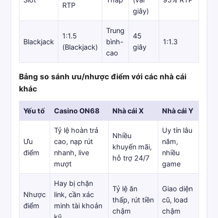
RTP
giây)
Trung
1:1.5
45
Blackjack
bình-
1:1.3
(Blackjack)
giây
cao
Bảng so sánh ưu/nhược điểm với các nhà cái
khác
Yếu tố
Casino ON68
Nhà cái X
Nhà cái Y
Tỷ lệ hoàn trả
Uy tín lâu
Nhiều
Ưu
cao, nạp rút
năm,
khuyến mãi,
điểm
nhanh, live
nhiều
hỗ trợ 24/7
mượt
game
Hay bị chặn
Tỷ lệ ăn
Giao diện
Nhược
link, cần xác
thấp, rút tiền
cũ, load
điểm
minh tài khoản
chậm
chậm
kỹ