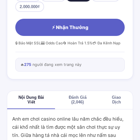
2.000.000₫
⚡ Nhận Thưởng
🔒 Bảo Mật SSL
🎰 Odds Cao
🔄 Hoàn Trả 1.5%
💳 Đa Kênh Nạp
🔥
275
người đang xem trang này
Nội Dung Bài
Đánh Giá
Giao
Viết
(2,046)
Dịch
Anh em chơi casino online lâu năm chắc đều hiểu,
cái khổ nhất là tìm được một sân chơi thực sự uy
tín. Giữa hàng tá nhà cái mọc lên như nấm sau