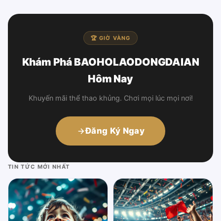
🏆 GIỜ VÀNG
Khám Phá BAOHOLAODONGDAIAN
Hôm Nay
Khuyến mãi thể thao khủng. Chơi mọi lúc mọi nơi!
Đăng Ký Ngay
TIN TỨC MỚI NHẤT