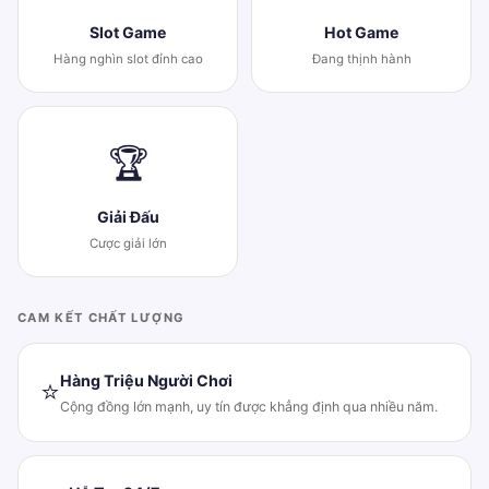
Slot Game
Hot Game
Hàng nghìn slot đỉnh cao
Đang thịnh hành
🏆
Giải Đấu
Cược giải lớn
CAM KẾT CHẤT LƯỢNG
Hàng Triệu Người Chơi
⭐
Cộng đồng lớn mạnh, uy tín được khẳng định qua nhiều năm.