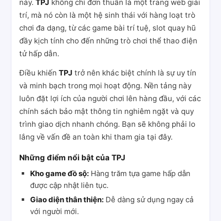
này.
TPJ
không chỉ đơn thuần là một trang web giải
trí, mà nó còn là một hệ sinh thái với hàng loạt trò
chơi đa dạng, từ các game bài trí tuệ, slot quay hũ
đầy kịch tính cho đến những trò chơi thể thao điện
tử hấp dẫn.
Điều khiến
TPJ
trở nên khác biệt chính là sự uy tín
và minh bạch trong mọi hoạt động. Nền tảng này
luôn đặt lợi ích của người chơi lên hàng đầu, với các
chính sách bảo mật thông tin nghiêm ngặt và quy
trình giao dịch nhanh chóng. Bạn sẽ không phải lo
lắng về vấn đề an toàn khi tham gia tại đây.
Những điểm nổi bật của TPJ
Kho game đồ sộ:
Hàng trăm tựa game hấp dẫn
được cập nhật liên tục.
Giao diện thân thiện:
Dễ dàng sử dụng ngay cả
với người mới.