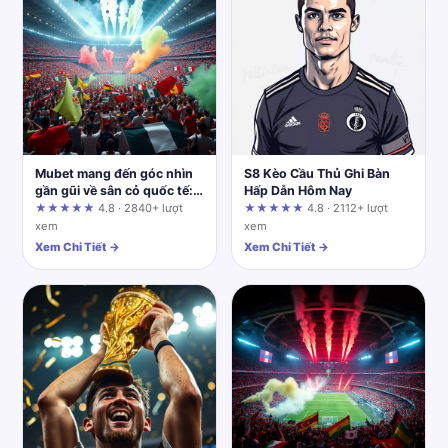
Mubet mang đến góc nhìn
S8 Kèo Cầu Thủ Ghi Bàn
gần gũi về sân cỏ quốc tế:
Hấp Dẫn Hôm Nay
Cập nhật bóng đá thế giới
★★★★★
4.8 · 2840+ lượt
★★★★★
4.8 · 2112+ lượt
mỗi ngày
xem
xem
Xem Chi Tiết →
Xem Chi Tiết →