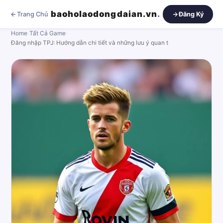
baoholaodongdaian.vn
.
Trang Chủ
Đăng Ký
Home
›
Tất Cả Game
›
Đăng nhập TPJ: Hướng dẫn chi tiết và những lưu ý quan t