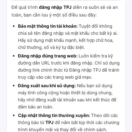
Để quá trình
đăng nhập TPJ
diễn ra suôn sẻ và an
toàn, bạn cần lưu ý một số điều sau đây:
Bảo mật thông tin tài khoản:
Tuyệt đối không
chia sẻ tên đăng nhập và mật khẩu cho bất kỳ ai.
Hãy sử dụng mật khẩu mạnh, kết hợp chữ hoa,
chữ thường, số và ký tự đặc biệt.
Đăng nhập đúng trang web:
Luôn kiểm tra kỹ
đường dẫn URL trước khi đăng nhập. Chỉ sử dụng
đường link chính thức từ Đăng nhập TPJ để tránh
truy cập vào các trang web giả mạo.
Đăng xuất sau khi sử dụng:
Nếu bạn sử dụng
máy tính công cộng hoặc thiết bị dùng chung,
hãy nhớ đăng xuất tài khoản sau khi kết thúc để
đảm bảo an toàn.
Cập nhật thông tin thường xuyên:
Theo dõi các
thông báo từ
TPJ
để nắm bắt kịp thời các chương
trình khuyến mãi và thay đổi về chính sách.