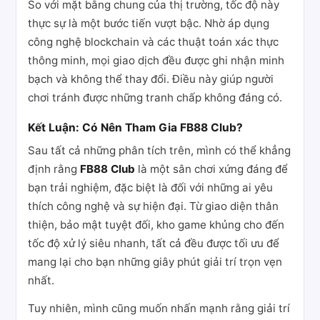
So với mặt bằng chung của thị trường, tốc độ này
thực sự là một bước tiến vượt bậc. Nhờ áp dụng
công nghệ blockchain và các thuật toán xác thực
thông minh, mọi giao dịch đều được ghi nhận minh
bạch và không thể thay đổi. Điều này giúp người
chơi tránh được những tranh chấp không đáng có.
Kết Luận: Có Nên Tham Gia FB88 Club?
Sau tất cả những phân tích trên, mình có thể khẳng
định rằng
FB88 Club
là một sân chơi xứng đáng để
bạn trải nghiệm, đặc biệt là đối với những ai yêu
thích công nghệ và sự hiện đại. Từ giao diện thân
thiện, bảo mật tuyệt đối, kho game khủng cho đến
tốc độ xử lý siêu nhanh, tất cả đều được tối ưu để
mang lại cho bạn những giây phút giải trí trọn vẹn
nhất.
Tuy nhiên, mình cũng muốn nhấn mạnh rằng giải trí