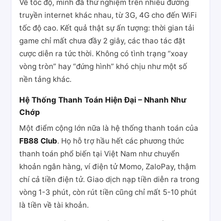
Về tốc độ, mình đã thử nghiệm trên nhiều đường
truyền internet khác nhau, từ 3G, 4G cho đến WiFi
tốc độ cao. Kết quả thật sự ấn tượng: thời gian tải
game chỉ mất chưa đầy 2 giây, các thao tác đặt
cược diễn ra tức thời. Không có tình trạng “xoay
vòng tròn” hay “đứng hình” khó chịu như một số
nền tảng khác.
Hệ Thống Thanh Toán Hiện Đại – Nhanh Như
Chớp
Một điểm cộng lớn nữa là hệ thống thanh toán của
FB88 Club
. Họ hỗ trợ hầu hết các phương thức
thanh toán phổ biến tại Việt Nam như chuyển
khoản ngân hàng, ví điện tử Momo, ZaloPay, thậm
chí cả tiền điện tử. Giao dịch nạp tiền diễn ra trong
vòng 1-3 phút, còn rút tiền cũng chỉ mất 5-10 phút
là tiền về tài khoản.