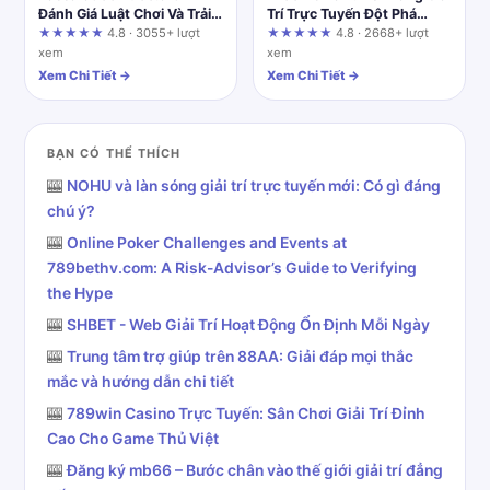
Đánh Giá Luật Chơi Và Trải
Trí Trực Tuyến Đột Phá
Nghiệm Thực Tế
Dành Cho Bạn
★★★★★
4.8 · 3055+ lượt
★★★★★
4.8 · 2668+ lượt
xem
xem
Xem Chi Tiết →
Xem Chi Tiết →
BẠN CÓ THỂ THÍCH
🎰
NOHU và làn sóng giải trí trực tuyến mới: Có gì đáng
chú ý?
🎰
Online Poker Challenges and Events at
789bethv.com: A Risk-Advisor’s Guide to Verifying
the Hype
🎰
SHBET - Web Giải Trí Hoạt Động Ổn Định Mỗi Ngày
🎰
Trung tâm trợ giúp trên 88AA: Giải đáp mọi thắc
mắc và hướng dẫn chi tiết
🎰
789win Casino Trực Tuyến: Sân Chơi Giải Trí Đỉnh
Cao Cho Game Thủ Việt
🎰
Đăng ký mb66 – Bước chân vào thế giới giải trí đẳng