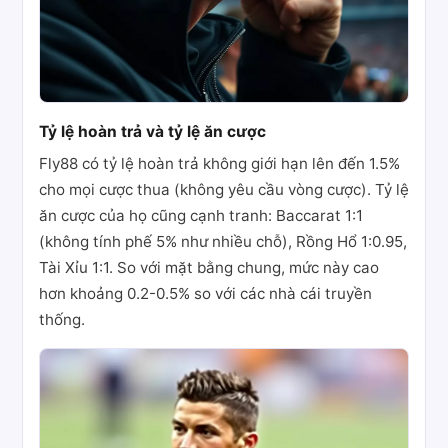
Tỷ lệ hoàn trả và tỷ lệ ăn cược
Fly88 có tỷ lệ hoàn trả không giới hạn lên đến 1.5%
cho mọi cược thua (không yêu cầu vòng cược). Tỷ lệ
ăn cược của họ cũng cạnh tranh: Baccarat 1:1
(không tính phế 5% như nhiều chỗ), Rồng Hổ 1:0.95,
Tài Xỉu 1:1. So với mặt bằng chung, mức này cao
hơn khoảng 0.2-0.5% so với các nhà cái truyền
thống.