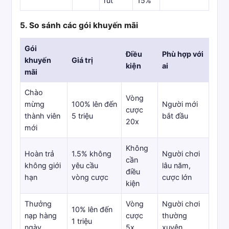
rút
15%
5. So sánh các gói khuyến mãi
Gói
Điều
Phù hợp với
khuyến
Giá trị
kiện
ai
mãi
Chào
Vòng
mừng
100% lên đến
Người mới
cược
thành viên
5 triệu
bắt đầu
20x
mới
Không
Hoàn trả
1.5% không
Người chơi
cần
không giới
yêu cầu
lâu năm,
điều
hạn
vòng cược
cược lớn
kiện
Thưởng
Vòng
Người chơi
10% lên đến
nạp hàng
cược
thường
1 triệu
ngày
5x
xuyên