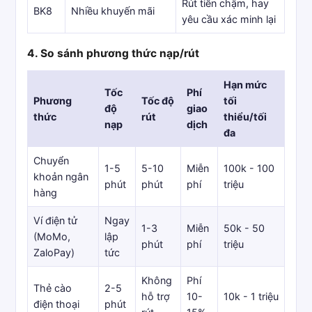
Rút tiền chậm, hay
BK8
Nhiều khuyến mãi
yêu cầu xác minh lại
4. So sánh phương thức nạp/rút
Hạn mức
Tốc
Phí
Phương
Tốc độ
tối
độ
giao
thức
rút
thiểu/tối
nạp
dịch
đa
Chuyển
1-5
5-10
Miễn
100k - 100
khoản ngân
phút
phút
phí
triệu
hàng
Ví điện tử
Ngay
1-3
Miễn
50k - 50
(MoMo,
lập
phút
phí
triệu
ZaloPay)
tức
Không
Phí
Thẻ cào
2-5
hỗ trợ
10-
10k - 1 triệu
điện thoại
phút