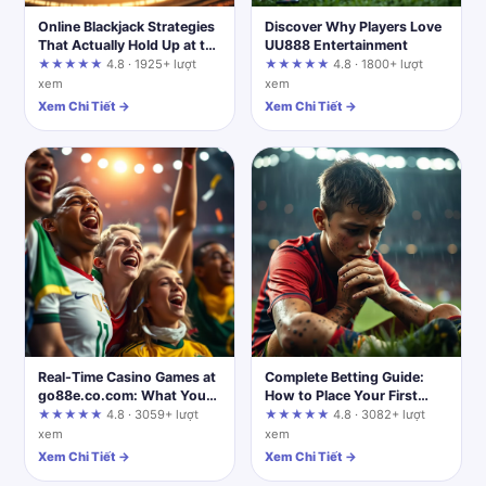
Online Blackjack Strategies
Discover Why Players Love
That Actually Hold Up at the
UU888 Entertainment
Table
★★★★★
4.8 · 1925+ lượt
★★★★★
4.8 · 1800+ lượt
xem
xem
Xem Chi Tiết →
Xem Chi Tiết →
Real-Time Casino Games at
Complete Betting Guide:
go88e.co.com: What You
How to Place Your First
Can Verify Before You Play
Wager Step by Step
★★★★★
4.8 · 3059+ lượt
★★★★★
4.8 · 3082+ lượt
xem
xem
Xem Chi Tiết →
Xem Chi Tiết →