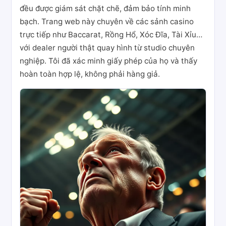
đều được giám sát chặt chẽ, đảm bảo tính minh
bạch. Trang web này chuyên về các sảnh casino
trực tiếp như Baccarat, Rồng Hổ, Xóc Đĩa, Tài Xỉu…
với dealer người thật quay hình từ studio chuyên
nghiệp. Tôi đã xác minh giấy phép của họ và thấy
hoàn toàn hợp lệ, không phải hàng giả.