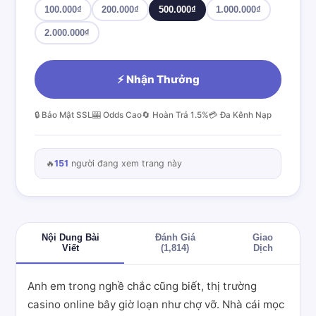
100.000₫
200.000₫
500.000₫
1.000.000₫
2.000.000₫
⚡ Nhận Thưởng
🔒 Bảo Mật SSL
🎰 Odds Cao
🔄 Hoàn Trả 1.5%
💳 Đa Kênh Nạp
🔥
151
người đang xem trang này
Nội Dung Bài
Đánh Giá
Giao
Viết
(1,814)
Dịch
Anh em trong nghề chắc cũng biết, thị trường
casino online bây giờ loạn như chợ vỡ. Nhà cái mọc