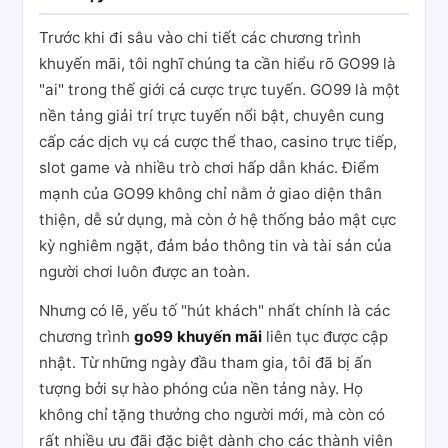
Trước khi đi sâu vào chi tiết các chương trình
khuyến mãi, tôi nghĩ chúng ta cần hiểu rõ GO99 là
"ai" trong thế giới cá cược trực tuyến. GO99 là một
nền tảng giải trí trực tuyến nổi bật, chuyên cung
cấp các dịch vụ cá cược thể thao, casino trực tiếp,
slot game và nhiều trò chơi hấp dẫn khác. Điểm
mạnh của GO99 không chỉ nằm ở giao diện thân
thiện, dễ sử dụng, mà còn ở hệ thống bảo mật cực
kỳ nghiêm ngặt, đảm bảo thông tin và tài sản của
người chơi luôn được an toàn.
Nhưng có lẽ, yếu tố "hút khách" nhất chính là các
chương trình
go99 khuyến mãi
liên tục được cập
nhật. Từ những ngày đầu tham gia, tôi đã bị ấn
tượng bởi sự hào phóng của nền tảng này. Họ
không chỉ tặng thưởng cho người mới, mà còn có
rất nhiều ưu đãi đặc biệt dành cho các thành viên