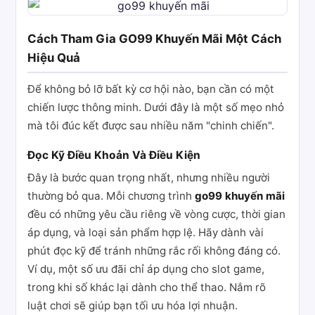
Cách Tham Gia GO99 Khuyến Mãi Một Cách
Hiệu Quả
Để không bỏ lỡ bất kỳ cơ hội nào, bạn cần có một
chiến lược thông minh. Dưới đây là một số mẹo nhỏ
mà tôi đúc kết được sau nhiều năm "chinh chiến".
Đọc Kỹ Điều Khoản Và Điều Kiện
Đây là bước quan trọng nhất, nhưng nhiều người
thường bỏ qua. Mỗi chương trình
go99 khuyến mãi
đều có những yêu cầu riêng về vòng cược, thời gian
áp dụng, và loại sản phẩm hợp lệ. Hãy dành vài
phút đọc kỹ để tránh những rắc rối không đáng có.
Ví dụ, một số ưu đãi chỉ áp dụng cho slot game,
trong khi số khác lại dành cho thể thao. Nắm rõ
luật chơi sẽ giúp bạn tối ưu hóa lợi nhuận.