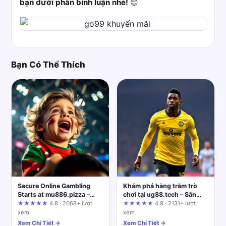
bạn dưới phần bình luận nhé!
😊
Bạn Có Thể Thích
Secure Online Gambling
Khám phá hàng trăm trò
Starts at mu886.pizza –
chơi tại ug88.tech – Sân
What the Advertising
chơi không giới hạn cho
★★★★★
4.8 · 2068+ lượt
★★★★★
4.8 · 2131+ lượt
Doesn’t Tell You
dân cược thực thụ
xem
xem
Xem Chi Tiết →
Xem Chi Tiết →