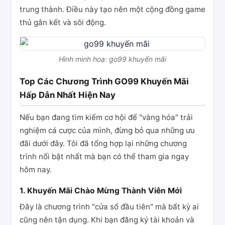
trung thành. Điều này tạo nên một cộng đồng game
thủ gắn kết và sôi động.
Hình minh hoạ: go99 khuyến mãi
Top Các Chương Trình GO99 Khuyến Mãi
Hấp Dẫn Nhất Hiện Nay
Nếu bạn đang tìm kiếm cơ hội để "vàng hóa" trải
nghiệm cá cược của mình, đừng bỏ qua những ưu
đãi dưới đây. Tôi đã tổng hợp lại những chương
trình nổi bật nhất mà bạn có thể tham gia ngay
hôm nay.
1. Khuyến Mãi Chào Mừng Thành Viên Mới
Đây là chương trình "cửa sổ đầu tiên" mà bất kỳ ai
cũng nên tận dụng. Khi bạn đăng ký tài khoản và