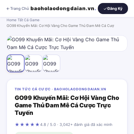
baoholaodongdaian.vn
.
Trang Chủ
Đăng Ký
Home
›
Tất Cả Game
›
GO99 Khuyến Mãi: Cơ Hội Vàng Cho Game Thủ Đam Mê Cá Cượ
TIN TỨC CÁ CƯỢC · BAOHOLAODONGDAIAN.VN
GO99 Khuyến Mãi: Cơ Hội Vàng Cho
Game Thủ Đam Mê Cá Cược Trực
Tuyến
★★★★★
4.8 / 5.0 · 3,042+ đánh giá đã xác minh