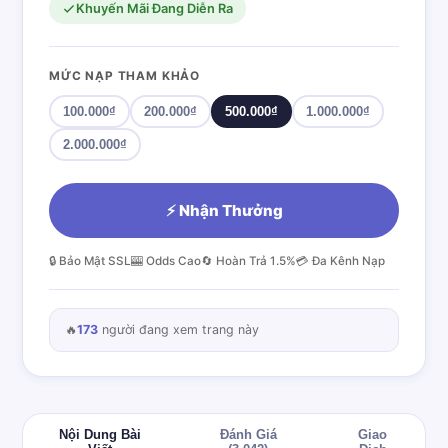
Khuyến Mãi Đang Diễn Ra
MỨC NẠP THAM KHẢO
100.000₫
200.000₫
500.000₫
1.000.000₫
2.000.000₫
⚡ Nhận Thưởng
🔒 Bảo Mật SSL
🎰 Odds Cao
🔄 Hoàn Trả 1.5%
💳 Đa Kênh Nạp
🔥
173
người đang xem trang này
Nội Dung Bài
Đánh Giá
Giao