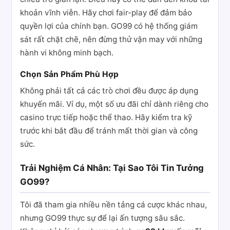
khoản vĩnh viễn. Hãy chơi fair-play để đảm bảo
quyền lợi của chính bạn. GO99 có hệ thống giám
sát rất chặt chẽ, nên đừng thử vận may với những
hành vi không minh bạch.
Chọn Sản Phẩm Phù Hợp
Không phải tất cả các trò chơi đều được áp dụng
khuyến mãi. Ví dụ, một số ưu đãi chỉ dành riêng cho
casino trực tiếp hoặc thể thao. Hãy kiểm tra kỹ
trước khi bắt đầu để tránh mất thời gian và công
sức.
Trải Nghiệm Cá Nhân: Tại Sao Tôi Tin Tưởng
GO99?
Tôi đã tham gia nhiều nền tảng cá cược khác nhau,
nhưng GO99 thực sự để lại ấn tượng sâu sắc.