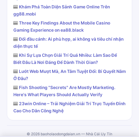
🎰
Khám Phá Toàn Diện Sảnh Game Online Trên
gg88.mobi
🎰
Three Key Findings About the Mobile Casino
Gaming Experience on ea88.black
🎰
Đối đầu cánh: Ai phù hợp, ai không và tiêu chí nhận
diện thực tế
🎰
Khi Sự Lựa Chọn Giải Trí Quá Nhiều: Làm Sao Để
Biết Đâu Là Nơi Đáng Để Dành Thời Gian?
🎰
Lướt Web Mượt Mà, An Tâm Tuyệt Đối: Bí Quyết Nằm
Ở Đâu?
🎰
Fish Shooting "Secrets" Are Mostly Marketing.
Here's What Players Should Actually Verify
🎰
23win Online – Trải Nghiệm Giải Trí Trực Tuyến Đỉnh
Cao Cho Dân Công Nghệ
© 2026 baoholaodongdaian.vn — Nhà Cái Uy Tín