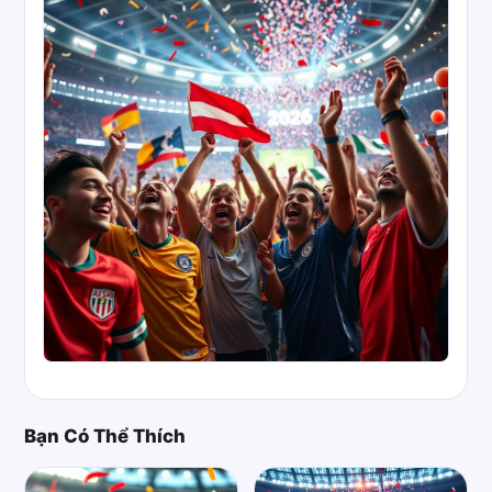
Bạn Có Thể Thích