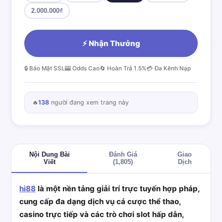
2.000.000₫
⚡ Nhận Thưởng
🔒 Bảo Mật SSL
🎰 Odds Cao
🔄 Hoàn Trả 1.5%
💳 Đa Kênh Nạp
🔥
138
người đang xem trang này
Nội Dung Bài
Đánh Giá
Giao
Viết
(1,805)
Dịch
hi88
là một nền tảng giải trí trực tuyến hợp pháp,
cung cấp đa dạng dịch vụ cá cược thể thao,
casino trực tiếp và các trò chơi slot hấp dẫn,