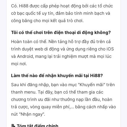
Có. Hi88 được cấp phép hoạt động bởi các tổ chức
cờ bạc quốc tế uy tín, đảm bảo tính minh bạch và
công bằng cho mọi kết quả trò chơi.
Tôi có thể chơi trên điện thoại di động không?
Hoàn toàn có thể. Nền tảng hỗ trợ đầy đủ trên cả
trình duyệt web di động và ứng dụng riêng cho iOS
và Android, mang lại trải nghiệm mượt mà mọi lúc
mọi nơi.
Làm thế nào để nhận khuyến mãi tại Hi88?
Sau khi đăng nhập, bạn vào mục "Khuyến mãi" trên
thanh menu. Tại đây, bạn có thể tham gia các
chương trình ưu đãi như thưởng nạp lần đầu, hoàn
trả cược, vòng quay miễn phí,... bằng cách nhấp vào
nút "Nhận ngay".
📝 Tóm tắt điểm chính