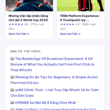
Những trận đại chiến đáng
TR88 Platform Experience:
chờ đợi ở World Cup 2026
A Touchpoint-by-
Touchpoint UX Evaluation
★★★★★
4.8 · 2710+ lượt
★★★★★
4.8 · 1989+ lượt
xem
xem
Xem Chi Tiết →
Xem Chi Tiết →
BẠN CÓ THỂ THÍCH
🎰
The Bundesliga VR Broadcast Experiment: A UX
Review of What You Actually Get From First Click to
Final Whistle
🎰
Winning Sic Bo Tips for Beginners: A Simple Action
Plan from h19.biz
🎰
ao88 Chính Thức - Link Truy Cập Nhanh Và An Toàn
Cho Dân Cược
🎰
OPEN88 Soi Kèo MLS Đáng Chơi Nhất
🎰
789K Có Phải Là Cổng Game Đáng Để Anh Em Trải