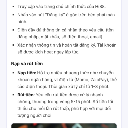
Truy cập vào trang chủ chính thức của Hi88.
Nhấp vào nút "Đăng ký" ở góc trên bên phải màn
hình.
Điền đầy đủ thông tin cá nhân theo yêu cầu (tên
đăng nhập, mật khẩu, số điện thoại, email).
Xác nhận thông tin và hoàn tất đăng ký. Tài khoản
sẽ được kích hoạt ngay lập tức.
Nạp và rút tiền
Nạp tiền:
Hỗ trợ nhiều phương thức như chuyển
khoản ngân hàng, ví điện tử (Momo, ZaloPay), thẻ
cào điện thoại. Thời gian xử lý chỉ từ 1-3 phút.
Rút tiền:
Yêu cầu rút tiền được xử lý nhanh
chóng, thường trong vòng 5-15 phút. Số tiền tối
thiểu cho mỗi lần rút thấp, phù hợp với mọi đối
tượng người chơi.