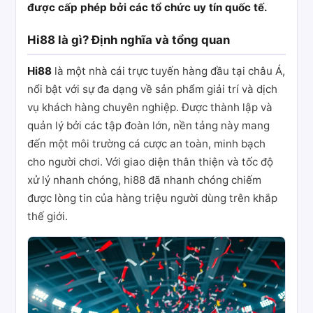
được cấp phép bởi các tổ chức uy tín quốc tế.
Hi88 là gì? Định nghĩa và tổng quan
Hi88
là một nhà cái trực tuyến hàng đầu tại châu Á,
nổi bật với sự đa dạng về sản phẩm giải trí và dịch
vụ khách hàng chuyên nghiệp. Được thành lập và
quản lý bởi các tập đoàn lớn, nền tảng này mang
đến một môi trường cá cược an toàn, minh bạch
cho người chơi. Với giao diện thân thiện và tốc độ
xử lý nhanh chóng, hi88 đã nhanh chóng chiếm
được lòng tin của hàng triệu người dùng trên khắp
thế giới.