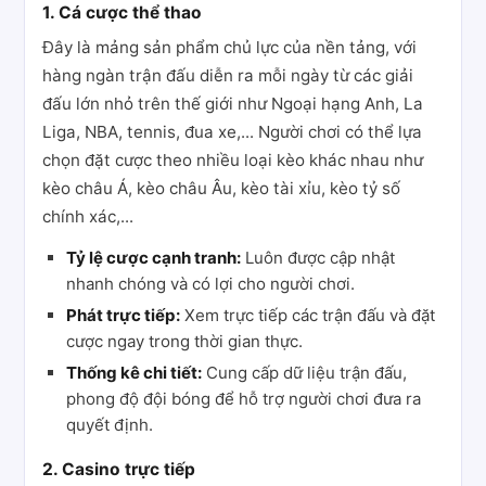
1. Cá cược thể thao
Đây là mảng sản phẩm chủ lực của nền tảng, với
hàng ngàn trận đấu diễn ra mỗi ngày từ các giải
đấu lớn nhỏ trên thế giới như Ngoại hạng Anh, La
Liga, NBA, tennis, đua xe,... Người chơi có thể lựa
chọn đặt cược theo nhiều loại kèo khác nhau như
kèo châu Á, kèo châu Âu, kèo tài xỉu, kèo tỷ số
chính xác,...
Tỷ lệ cược cạnh tranh:
Luôn được cập nhật
nhanh chóng và có lợi cho người chơi.
Phát trực tiếp:
Xem trực tiếp các trận đấu và đặt
cược ngay trong thời gian thực.
Thống kê chi tiết:
Cung cấp dữ liệu trận đấu,
phong độ đội bóng để hỗ trợ người chơi đưa ra
quyết định.
2. Casino trực tiếp