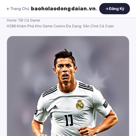
baoholaodongdaian.vn
.
Trang Chủ
Đăng Ký
Home
›
Tất Cả Game
›
HZ88 Khám Phá Kho Game Casino Đa Dạng: Sân Chơi Cá Cược