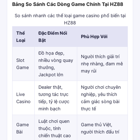
Bảng So Sánh Các Dòng Game Chính Tại HZ88
So sánh nhanh các thể loại game casino phổ biến tại
HZ88
Thể
Đặc Điểm Nổi
Phù Hợp Với
Loại
Bật
Đồ họa đẹp,
Người thích giải trí
Slot
nhiều vòng quay
nhẹ nhàng, đam mê
Game
thưởng,
may rủi
Jackpot lớn
Dealer thật,
Người chơi chuyên
Live
tương tác trực
nghiệp, yêu thích
Casino
tiếp, tỷ lệ cược
cảm giác sòng bài
minh bạch
thực tế
Luật chơi quen
Game
Game thủ Việt,
thuộc, tính
Bài
người thích đấu trí
chiến thuật cao