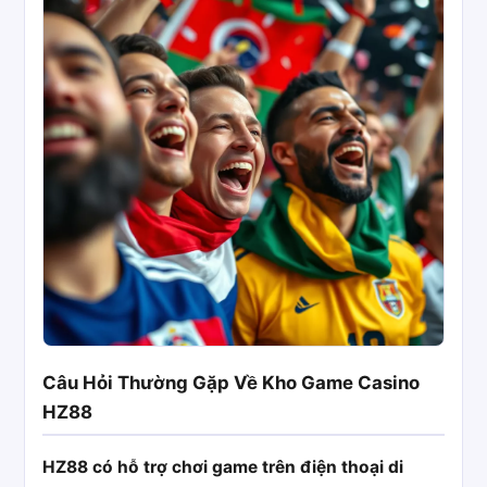
Câu Hỏi Thường Gặp Về Kho Game Casino
HZ88
HZ88 có hỗ trợ chơi game trên điện thoại di