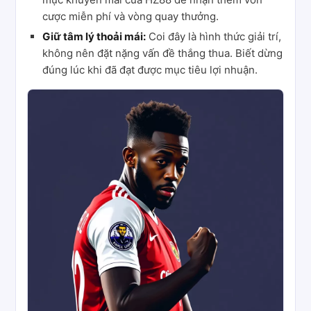
cược miễn phí và vòng quay thưởng.
Giữ tâm lý thoải mái:
Coi đây là hình thức giải trí,
không nên đặt nặng vấn đề thắng thua. Biết dừng
đúng lúc khi đã đạt được mục tiêu lợi nhuận.