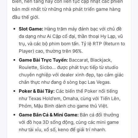
biến, nền tảng này còn liên tục cập nhật các phiên
bản mới nhất từ những nhà phát triển game hàng
đầu thế giới.
Slot Game:
Hàng trăm máy đánh bạc với chủ đề
đa dạng như Ai Cập cổ đại, thần thoại Hy Lạp, vũ
trụ, và các bộ phim bom tấn. Tỷ lệ RTP (Return to
Player) cao, thường trên 96%.
Game Bài Trực Tuyến:
Baccarat, Blackjack,
Roulette, Sicbo... được phát trực tiếp từ studio
chuyên nghiệp với dealer xinh đẹp, tạo cảm giác
chân thực như đang ở sòng bạc Las Vegas.
Poker & Bài Tây:
Các biến thể Poker nổi tiếng
như Texas Hold'em, Omaha, cùng với Tiến Lên,
Phỏm, Mậu Binh dành cho game thủ Việt.
Game Bắn Cá & Mini Game:
Bắn cá đổi thưởng
với đồ họa 3D sống động, cùng các mini game
như tài xỉu, xổ số, keno để giải trí nhanh.