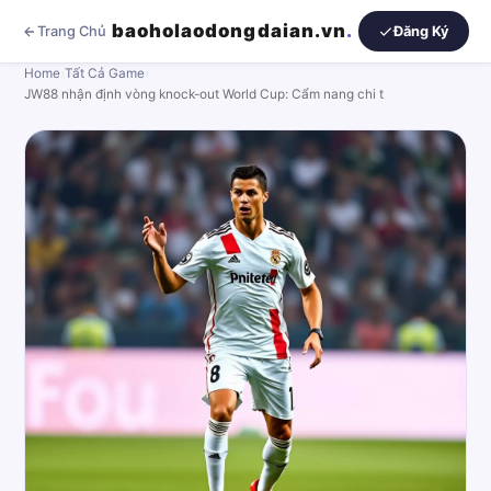
baoholaodongdaian.vn
.
Trang Chủ
Đăng Ký
Home
›
Tất Cả Game
›
JW88 nhận định vòng knock-out World Cup: Cẩm nang chi t