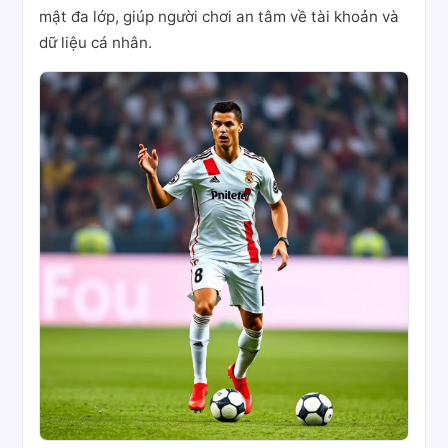
mật đa lớp, giúp người chơi an tâm về tài khoản và
dữ liệu cá nhân.