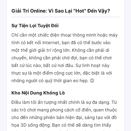
Giải Trí Online: Vì Sao Lại "Hot" Đến Vậy?
Sự Tiện Lợi Tuyệt Đối
Chỉ cần một chiếc điện thoại thông minh hoặc máy
tính có kết nối Internet, bạn đã có thể bước vào
một thế giới giải trí rộng lớn. Không cần phải di
chuyển, không cần phải chờ đợi, bạn có thể chơi
bất cứ lúc nào, bất cứ nơi đâu. Sự linh hoạt này
thực sự là một điểm cộng cực lớn, đặc biệt là với
những người có quỹ thời gian eo hẹp. 😉
Kho Nội Dung Khổng Lồ
Điều làm tôi ấn tượng nhất chính là sự đa dạng. Từ
các trò chơi mang phong cách cổ điển, quen thuộc
cho đến những phiên bản hiện đại, sáng tạo với đồ
họa 3D sống động. Bạn có thể dễ dàng tìm thấy