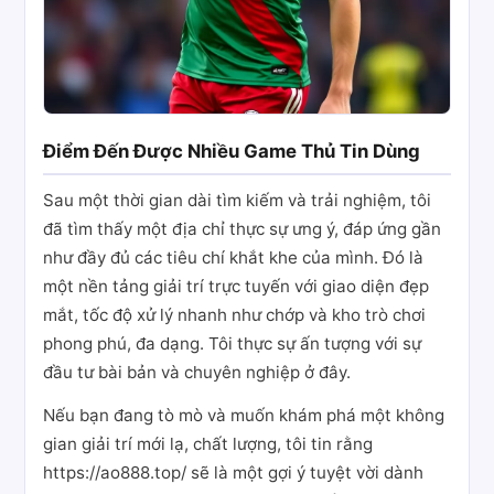
Điểm Đến Được Nhiều Game Thủ Tin Dùng
Sau một thời gian dài tìm kiếm và trải nghiệm, tôi
đã tìm thấy một địa chỉ thực sự ưng ý, đáp ứng gần
như đầy đủ các tiêu chí khắt khe của mình. Đó là
một nền tảng giải trí trực tuyến với giao diện đẹp
mắt, tốc độ xử lý nhanh như chớp và kho trò chơi
phong phú, đa dạng. Tôi thực sự ấn tượng với sự
đầu tư bài bản và chuyên nghiệp ở đây.
Nếu bạn đang tò mò và muốn khám phá một không
gian giải trí mới lạ, chất lượng, tôi tin rằng
https://ao888.top/ sẽ là một gợi ý tuyệt vời dành