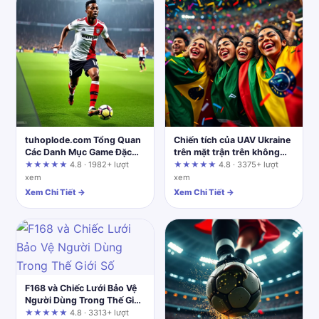
tuhoplode.com Tổng Quan
Chiến tích của UAV Ukraine
Các Danh Mục Game Đặc
trên mặt trận trên không
Sắc Hiện Nay
được LLWIN làm rõ: Cần
★★★★★
4.8 · 1982+ lượt
★★★★★
4.8 · 3375+ lượt
kiểm tra những gì?
xem
xem
Xem Chi Tiết →
Xem Chi Tiết →
F168 và Chiếc Lưới Bảo Vệ
Người Dùng Trong Thế Giới
Số
★★★★★
4.8 · 3313+ lượt