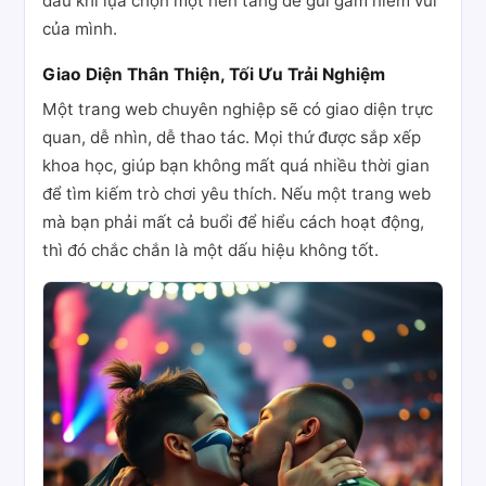
đầu khi lựa chọn một nền tảng để gửi gắm niềm vui
của mình.
Giao Diện Thân Thiện, Tối Ưu Trải Nghiệm
Một trang web chuyên nghiệp sẽ có giao diện trực
quan, dễ nhìn, dễ thao tác. Mọi thứ được sắp xếp
khoa học, giúp bạn không mất quá nhiều thời gian
để tìm kiếm trò chơi yêu thích. Nếu một trang web
mà bạn phải mất cả buổi để hiểu cách hoạt động,
thì đó chắc chắn là một dấu hiệu không tốt.