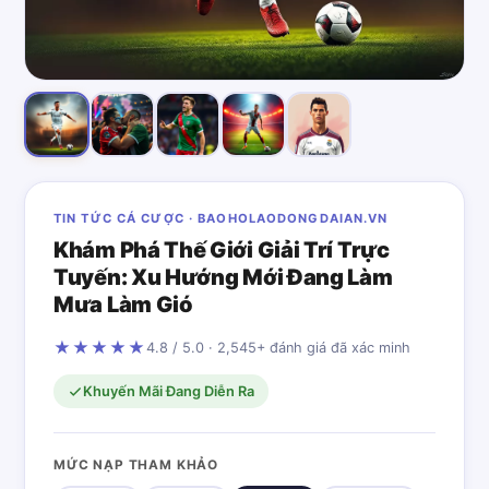
TIN TỨC CÁ CƯỢC · BAOHOLAODONGDAIAN.VN
Khám Phá Thế Giới Giải Trí Trực
Tuyến: Xu Hướng Mới Đang Làm
Mưa Làm Gió
★★★★★
4.8 / 5.0 · 2,545+ đánh giá đã xác minh
Khuyến Mãi Đang Diễn Ra
MỨC NẠP THAM KHẢO