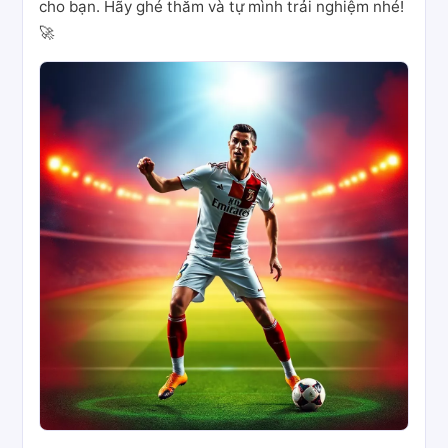
cho bạn. Hãy ghé thăm và tự mình trải nghiệm nhé!
🚀