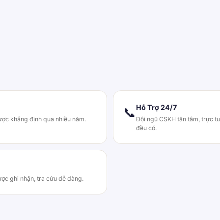
Hỗ Trợ 24/7
📞
ược khẳng định qua nhiều năm.
Đội ngũ CSKH tận tâm, trực tu
đều có.
ợc ghi nhận, tra cứu dễ dàng.