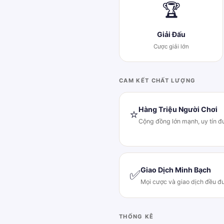
🏆
Giải Đấu
Cược giải lớn
CAM KẾT CHẤT LƯỢNG
Hàng Triệu Người Chơi
⭐
Cộng đồng lớn mạnh, uy tín đ
Giao Dịch Minh Bạch
✅
Mọi cược và giao dịch đều đư
THỐNG KÊ