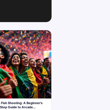
 Fish Shooting: A Beginner’s
Step Guide to Arcade