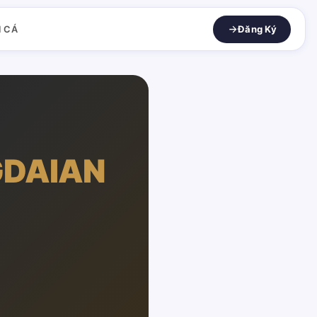
Đăng Ký
 CÁ
DAIAN