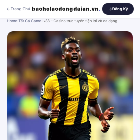
baoholaodongdaian.vn
.
Trang Chủ
Đăng Ký
Home
›
Tất Cả Game
›
lx88 – Casino trực tuyến tiện lợi và đa dạng