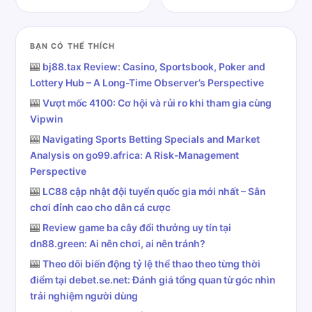
BẠN CÓ THỂ THÍCH
🎰
bj88.tax Review: Casino, Sportsbook, Poker and
Lottery Hub – A Long-Time Observer’s Perspective
🎰
Vượt mốc 4100: Cơ hội và rủi ro khi tham gia cùng
Vipwin
🎰
Navigating Sports Betting Specials and Market
Analysis on go99.africa: A Risk-Management
Perspective
🎰
LC88 cập nhật đội tuyển quốc gia mới nhất – Sân
chơi đỉnh cao cho dân cá cược
🎰
Review game ba cây đổi thưởng uy tín tại
dn88.green: Ai nên chơi, ai nên tránh?
🎰
Theo dõi biến động tỷ lệ thể thao theo từng thời
điểm tại debet.se.net: Đánh giá tổng quan từ góc nhìn
trải nghiệm người dùng