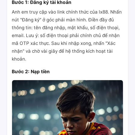
Bước 1: Đăng ký tài khoản
Anh em truy cập vào link chính thức của lx88. Nhấn
nút "Đăng ký" ở góc phải màn hình. Điền đầy đủ
thông tin: tên đăng nhập, mật khẩu, số điện thoại,
email. Lưu ý: số điện thoại phải chính chủ để nhận
mã OTP xác thực. Sau khi nhập xong, nhấn "Xác
nhận" và chờ vài giây để hệ thống kích hoạt tài
khoản.
Bước 2: Nạp tiền