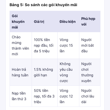
Bảng 5: So sánh các gói khuyến mãi
Gói
Phù hợp
khuyến
Giá trị
Điều kiện
với
mãi
Chào
100% tiền
Vòng
Người
mừng
nạp đầu, tối
cược 15
mới bắt
thành viên
đa 5 triệu
lần
đầu
mới
Không
Người
Hoàn trả
1.5% không
yêu cầu
chơi
hàng tuần
giới hạn
vòng
thường
cược
xuyên
50% tiền
Vòng
Người
Nạp tiền
nạp, tối đa 3
cược 12
chơi lâu
lần thứ 3
triệu
lần
dài