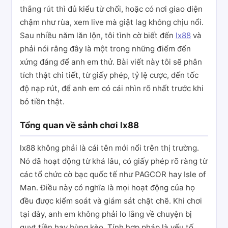
thắng rút thì đủ kiểu từ chối, hoặc có nơi giao diện
chậm như rùa, xem live mà giật lag không chịu nổi.
Sau nhiều năm lăn lộn, tôi tình cờ biết đến
lx88
và
phải nói rằng đây là một trong những điểm đến
xứng đáng để anh em thử. Bài viết này tôi sẽ phân
tích thật chi tiết, từ giấy phép, tỷ lệ cược, đến tốc
độ nạp rút, để anh em có cái nhìn rõ nhất trước khi
bỏ tiền thật.
Tổng quan về sảnh chơi lx88
lx88 không phải là cái tên mới nổi trên thị trường.
Nó đã hoạt động từ khá lâu, có giấy phép rõ ràng từ
các tổ chức cờ bạc quốc tế như PAGCOR hay Isle of
Man. Điều này có nghĩa là mọi hoạt động của họ
đều được kiểm soát và giám sát chặt chẽ. Khi chơi
tại đây, anh em không phải lo lắng về chuyện bị
quỵt tiền hay bùng kèo. Tính hợp pháp là yếu tố