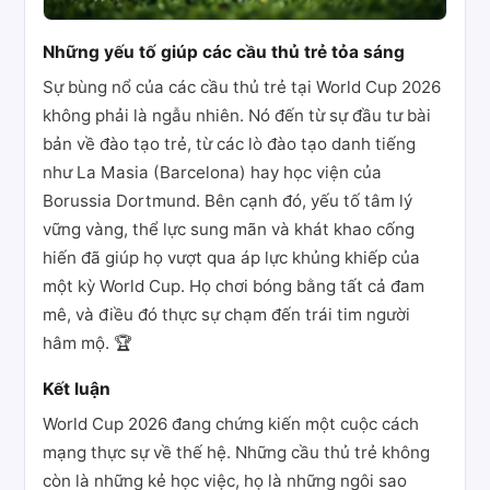
Những yếu tố giúp các cầu thủ trẻ tỏa sáng
Sự bùng nổ của các cầu thủ trẻ tại World Cup 2026
không phải là ngẫu nhiên. Nó đến từ sự đầu tư bài
bản về đào tạo trẻ, từ các lò đào tạo danh tiếng
như La Masia (Barcelona) hay học viện của
Borussia Dortmund. Bên cạnh đó, yếu tố tâm lý
vững vàng, thể lực sung mãn và khát khao cống
hiến đã giúp họ vượt qua áp lực khủng khiếp của
một kỳ World Cup. Họ chơi bóng bằng tất cả đam
mê, và điều đó thực sự chạm đến trái tim người
hâm mộ. 🏆
Kết luận
World Cup 2026 đang chứng kiến một cuộc cách
mạng thực sự về thế hệ. Những cầu thủ trẻ không
còn là những kẻ học việc, họ là những ngôi sao