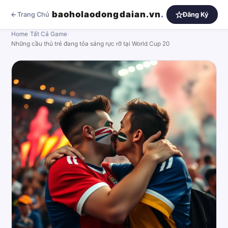
baoholaodongdaian.vn
.
Trang Chủ
Đăng Ký
Home
›
Tất Cả Game
›
Những cầu thủ trẻ đang tỏa sáng rực rỡ tại World Cup 20