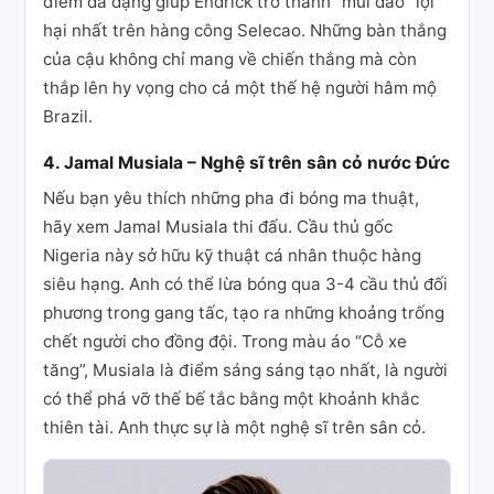
điểm đa dạng giúp Endrick trở thành “mũi dao” lợi
hại nhất trên hàng công Selecao. Những bàn thắng
của cậu không chỉ mang về chiến thắng mà còn
thắp lên hy vọng cho cả một thế hệ người hâm mộ
Brazil.
4. Jamal Musiala – Nghệ sĩ trên sân cỏ nước Đức
Nếu bạn yêu thích những pha đi bóng ma thuật,
hãy xem Jamal Musiala thi đấu. Cầu thủ gốc
Nigeria này sở hữu kỹ thuật cá nhân thuộc hàng
siêu hạng. Anh có thể lừa bóng qua 3-4 cầu thủ đối
phương trong gang tấc, tạo ra những khoảng trống
chết người cho đồng đội. Trong màu áo “Cỗ xe
tăng”, Musiala là điểm sáng sáng tạo nhất, là người
có thể phá vỡ thế bế tắc bằng một khoảnh khắc
thiên tài. Anh thực sự là một nghệ sĩ trên sân cỏ.