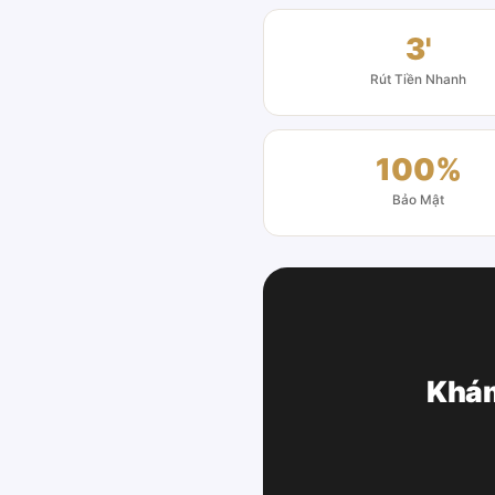
3'
Rút Tiền Nhanh
100%
Bảo Mật
Khá