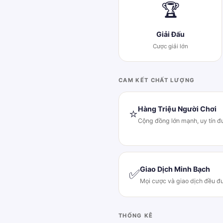
🏆
Giải Đấu
Cược giải lớn
CAM KẾT CHẤT LƯỢNG
Hàng Triệu Người Chơi
⭐
Cộng đồng lớn mạnh, uy tín đ
Giao Dịch Minh Bạch
✅
Mọi cược và giao dịch đều đư
THỐNG KÊ