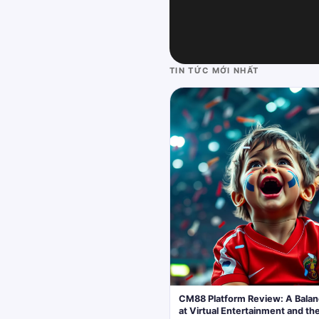
TIN TỨC MỚI NHẤT
CM88 Platform Review: A Bala
at Virtual Entertainment and the