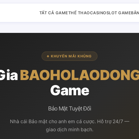
TẤT CẢ GAME
THỂ THAO
CASINO
SLOT GAME
BẮN
♣ KHUYẾN MÃI KHỦNG
Gia
BAOHOLAODONG
Game
Bảo Mật Tuyệt Đối
Nhà cái Bảo mật cho anh em cá cược. Hỗ trợ 24/7 —
giao dịch minh bạch.