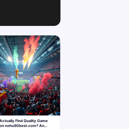
Actually Find Quality Game
 on nohu90best.com? An