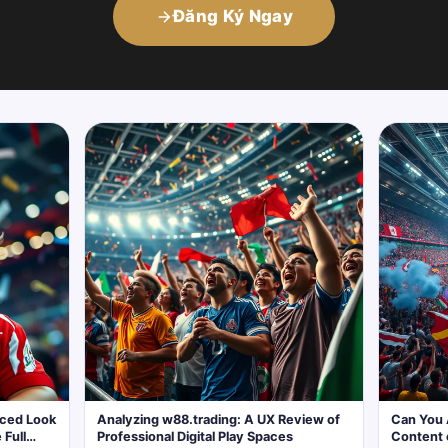
Đăng Ký Ngay
nced Look
Analyzing w88.trading: A UX Review of
Can You 
 Full
Professional Digital Play Spaces
Content