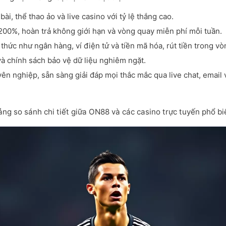
ài, thể thao ảo và live casino với tỷ lệ thắng cao.
00%, hoàn trả không giới hạn và vòng quay miễn phí mỗi tuần.
hức như ngân hàng, ví điện tử và tiền mã hóa, rút tiền trong vò
 chính sách bảo vệ dữ liệu nghiêm ngặt.
 nghiệp, sẵn sàng giải đáp mọi thắc mắc qua live chat, email v
bảng so sánh chi tiết giữa ON88 và các casino trực tuyến phổ bi