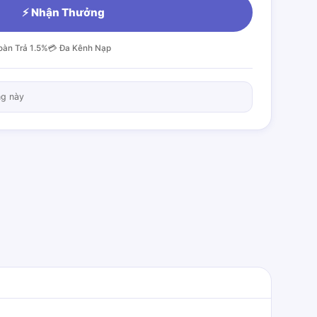
⚡ Nhận Thưởng
oàn Trả 1.5%
💳 Đa Kênh Nạp
ng này