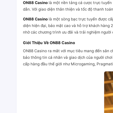
ON88 Casino
là một nền tảng cá cược trực tuyến
dẫn. Với giao diện thân thiện và tốc độ thanh toán
ON88 Casino
là một sòng bạc trực tuyến được cấp
diện hiện đại, bảo mật cao và hỗ trợ khách hàng 
nhờ các chương trình ưu đãi và trải nghiệm người 
Giới Thiệu Về ON88 Casino
ON88 Casino ra mắt với mục tiêu mang đến sân c
bảo thông tin cá nhân và giao dịch của người chơ
cấp hàng đầu thế giới như Microgaming, Pragmati