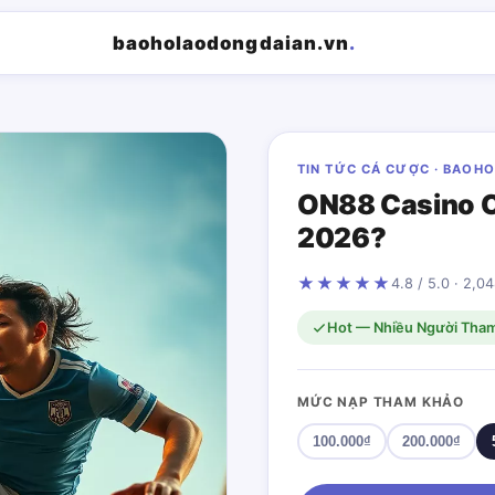
baoholaodongdaian.vn
.
TIN TỨC CÁ CƯỢC · BAOH
ON88 Casino C
2026?
★★★★★
4.8 / 5.0 · 2,0
Hot — Nhiều Người Tham
MỨC NẠP THAM KHẢO
100.000₫
200.000₫