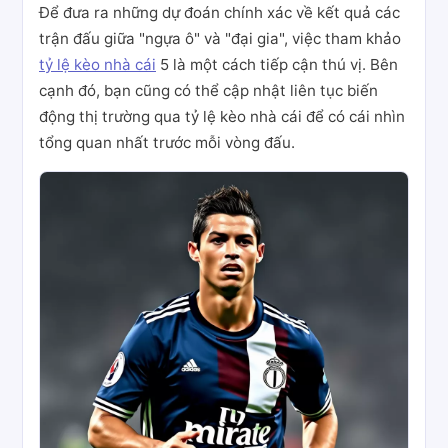
Để đưa ra những dự đoán chính xác về kết quả các
trận đấu giữa "ngựa ô" và "đại gia", việc tham khảo
tỷ lệ kèo nhà cái
5 là một cách tiếp cận thú vị. Bên
cạnh đó, bạn cũng có thể cập nhật liên tục biến
động thị trường qua tỷ lệ kèo nhà cái để có cái nhìn
tổng quan nhất trước mỗi vòng đấu.