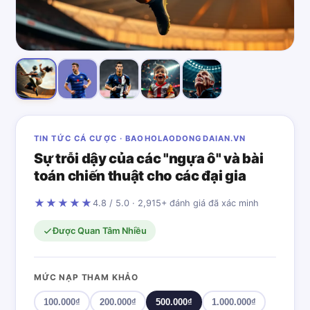
TIN TỨC CÁ CƯỢC · BAOHOLAODONGDAIAN.VN
Sự trỗi dậy của các "ngựa ô" và bài
toán chiến thuật cho các đại gia
★★★★★
4.8 / 5.0 · 2,915+ đánh giá đã xác minh
Được Quan Tâm Nhiều
MỨC NẠP THAM KHẢO
100.000₫
200.000₫
500.000₫
1.000.000₫