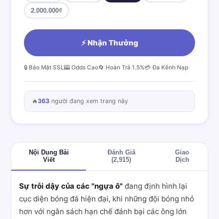
2.000.000₫
⚡ Nhận Thưởng
🔒 Bảo Mật SSL
🎰 Odds Cao
🔄 Hoàn Trả 1.5%
💳 Đa Kênh Nạp
🔥
363
người đang xem trang này
Nội Dung Bài
Đánh Giá
Giao
Viết
(2,915)
Dịch
Sự trỗi dậy của các "ngựa ô"
đang định hình lại
cục diện bóng đá hiện đại, khi những đội bóng nhỏ
hơn với ngân sách hạn chế đánh bại các ông lớn