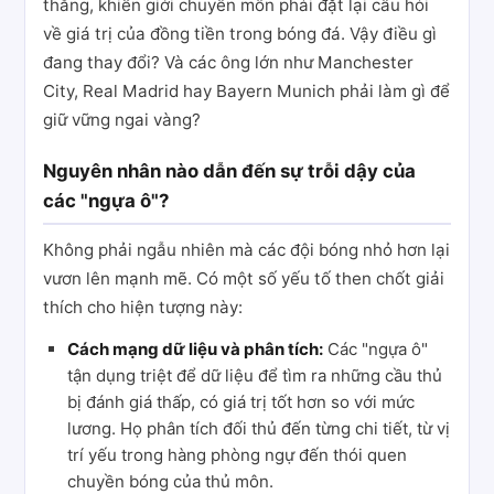
thắng, khiến giới chuyên môn phải đặt lại câu hỏi
về giá trị của đồng tiền trong bóng đá. Vậy điều gì
đang thay đổi? Và các ông lớn như Manchester
City, Real Madrid hay Bayern Munich phải làm gì để
giữ vững ngai vàng?
Nguyên nhân nào dẫn đến sự trỗi dậy của
các "ngựa ô"?
Không phải ngẫu nhiên mà các đội bóng nhỏ hơn lại
vươn lên mạnh mẽ. Có một số yếu tố then chốt giải
thích cho hiện tượng này:
Cách mạng dữ liệu và phân tích:
Các "ngựa ô"
tận dụng triệt để dữ liệu để tìm ra những cầu thủ
bị đánh giá thấp, có giá trị tốt hơn so với mức
lương. Họ phân tích đối thủ đến từng chi tiết, từ vị
trí yếu trong hàng phòng ngự đến thói quen
chuyền bóng của thủ môn.