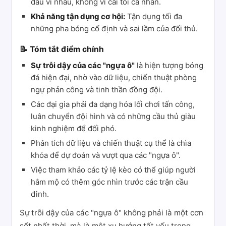
đấu vì nhau, không vì cái tôi cá nhân.
Khả năng tận dụng cơ hội:
Tận dụng tối đa
những pha bóng cố định và sai lầm của đối thủ.
📝 Tóm tắt điểm chính
Sự trỗi dậy của các "ngựa ô"
là hiện tượng bóng
đá hiện đại, nhờ vào dữ liệu, chiến thuật phòng
ngự phản công và tinh thần đồng đội.
Các đại gia phải đa dạng hóa lối chơi tấn công,
luân chuyển đội hình và có những cầu thủ giàu
kinh nghiệm để đối phó.
Phân tích dữ liệu và chiến thuật cụ thể là chìa
khóa để dự đoán và vượt qua các "ngựa ô".
Việc tham khảo các tỷ lệ kèo có thể giúp người
hâm mộ có thêm góc nhìn trước các trận cầu
đinh.
Sự trỗi dậy của các "ngựa ô" không phải là một cơn
sốt nhất thời, mà là một xu hướng tất yếu trong