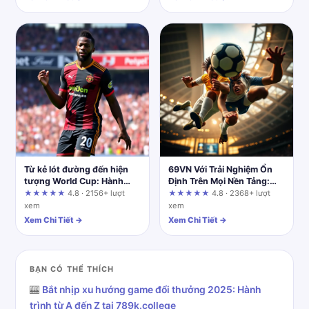
Từ kẻ lót đường đến hiện
69VN Với Trải Nghiệm Ổn
tượng World Cup: Hành
Định Trên Mọi Nền Tảng:
trình đầy cảm xúc của
Đánh Giá Từ Dân Chơi Thực
★★★★★
4.8 · 2156+ lượt
★★★★★
4.8 · 2368+ lượt
những chú ngựa ô
Thụ
xem
xem
Xem Chi Tiết →
Xem Chi Tiết →
BẠN CÓ THỂ THÍCH
🎰
Bắt nhịp xu hướng game đổi thưởng 2025: Hành
trình từ A đến Z tại 789k.college