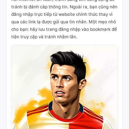
tránh bị đánh cắp thông tin. Ngoài ra, bạn cũng nên
đăng nhập trực tiếp từ website chính thức thay vì
qua các link lạ được gửi qua tin nhắn. Một mẹo nhỏ
cho bạn: hãy lưu trang đăng nhập vào bookmark để
tiện truy cập và tránh nhầm lẫn.