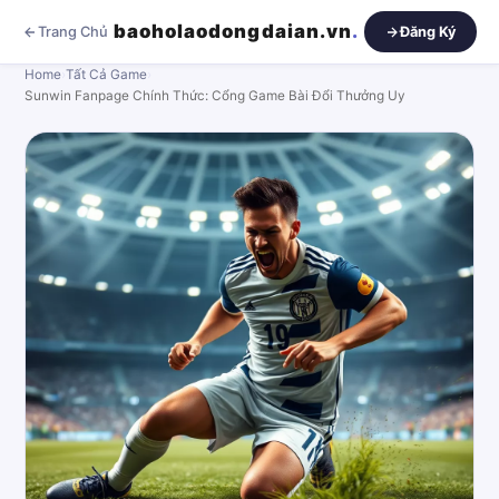
baoholaodongdaian.vn
.
Trang Chủ
Đăng Ký
Home
›
Tất Cả Game
›
Sunwin Fanpage Chính Thức: Cổng Game Bài Đổi Thưởng Uy