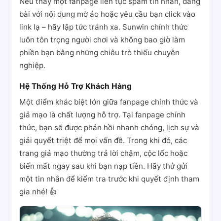
Nếu thấy một fanpage liên tục spam tin nhắn, đăng
bài với nội dung mờ ảo hoặc yêu cầu bạn click vào
link lạ – hãy lập tức tránh xa. Sunwin chính thức
luôn tôn trọng người chơi và không bao giờ làm
phiền bạn bằng những chiêu trò thiếu chuyên
nghiệp.
Hệ Thống Hỗ Trợ Khách Hàng
Một điểm khác biệt lớn giữa fanpage chính thức và
giả mạo là chất lượng hỗ trợ. Tại fanpage chính
thức, bạn sẽ được phản hồi nhanh chóng, lịch sự và
giải quyết triệt để mọi vấn đề. Trong khi đó, các
trang giả mạo thường trả lời chậm, cộc lốc hoặc
biến mất ngay sau khi bạn nạp tiền. Hãy thử gửi
một tin nhắn để kiểm tra trước khi quyết định tham
gia nhé! 👍