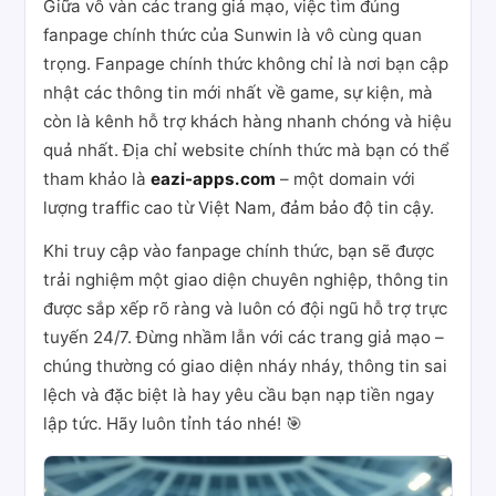
Giữa vô vàn các trang giả mạo, việc tìm đúng
fanpage chính thức của Sunwin là vô cùng quan
trọng. Fanpage chính thức không chỉ là nơi bạn cập
nhật các thông tin mới nhất về game, sự kiện, mà
còn là kênh hỗ trợ khách hàng nhanh chóng và hiệu
quả nhất. Địa chỉ website chính thức mà bạn có thể
tham khảo là
eazi-apps.com
– một domain với
lượng traffic cao từ Việt Nam, đảm bảo độ tin cậy.
Khi truy cập vào fanpage chính thức, bạn sẽ được
trải nghiệm một giao diện chuyên nghiệp, thông tin
được sắp xếp rõ ràng và luôn có đội ngũ hỗ trợ trực
tuyến 24/7. Đừng nhầm lẫn với các trang giả mạo –
chúng thường có giao diện nháy nháy, thông tin sai
lệch và đặc biệt là hay yêu cầu bạn nạp tiền ngay
lập tức. Hãy luôn tỉnh táo nhé! 🎯