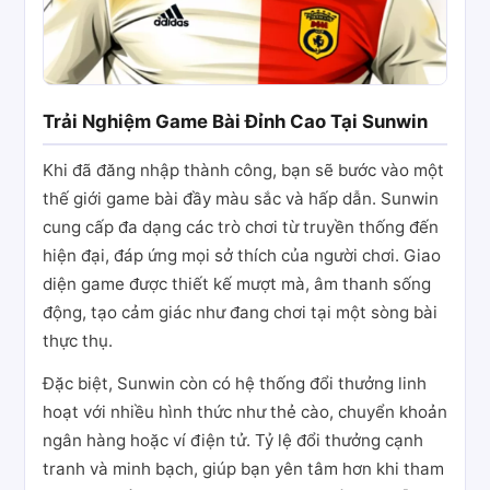
Trải Nghiệm Game Bài Đỉnh Cao Tại Sunwin
Khi đã đăng nhập thành công, bạn sẽ bước vào một
thế giới game bài đầy màu sắc và hấp dẫn. Sunwin
cung cấp đa dạng các trò chơi từ truyền thống đến
hiện đại, đáp ứng mọi sở thích của người chơi. Giao
diện game được thiết kế mượt mà, âm thanh sống
động, tạo cảm giác như đang chơi tại một sòng bài
thực thụ.
Đặc biệt, Sunwin còn có hệ thống đổi thưởng linh
hoạt với nhiều hình thức như thẻ cào, chuyển khoản
ngân hàng hoặc ví điện tử. Tỷ lệ đổi thưởng cạnh
tranh và minh bạch, giúp bạn yên tâm hơn khi tham