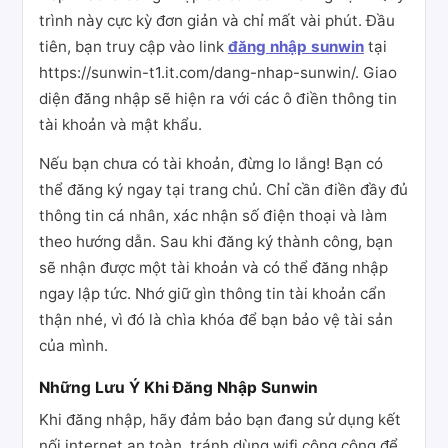
trình này cực kỳ đơn giản và chỉ mất vài phút. Đầu
tiên, bạn truy cập vào link
đăng nhập sunwin
tại
https://sunwin-t1.it.com/dang-nhap-sunwin/. Giao
diện đăng nhập sẽ hiện ra với các ô điền thông tin
tài khoản và mật khẩu.
Nếu bạn chưa có tài khoản, đừng lo lắng! Bạn có
thể đăng ký ngay tại trang chủ. Chỉ cần điền đầy đủ
thông tin cá nhân, xác nhận số điện thoại và làm
theo hướng dẫn. Sau khi đăng ký thành công, bạn
sẽ nhận được một tài khoản và có thể đăng nhập
ngay lập tức. Nhớ giữ gìn thông tin tài khoản cẩn
thận nhé, vì đó là chìa khóa để bạn bảo vệ tài sản
của mình.
Những Lưu Ý Khi Đăng Nhập Sunwin
Khi đăng nhập, hãy đảm bảo bạn đang sử dụng kết
nối internet an toàn, tránh dùng wifi công cộng để