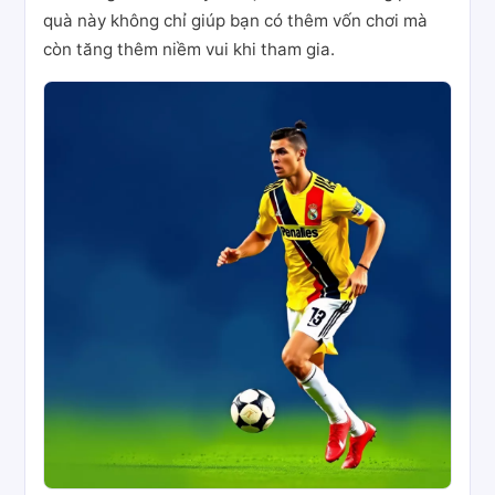
quà này không chỉ giúp bạn có thêm vốn chơi mà
còn tăng thêm niềm vui khi tham gia.