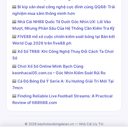
🎰
Bí kíp săn deal công nghệ cực đỉnh cùng QQ88: Trải
nghiệm mua sắm thông minh hơn
🎰
Nhà Cái NH88 Quốc Tế Dưới Góc Nhìn UX: Lối Vào
Mượt, Nhưng Phần Sâu Của Hệ Thống Cần Kiểm Tra Kỹ
🎰
FIVE88 mổ xẻ cuộc chiến kiểm soát bóng tại Bán kết
World Cup 2026 trên five88.ph
🎰
Xổ Số TR88: Khi Công Nghệ Thay Đổi Cách Ta Chơi
Số
🎰
Chơi Xổ Số Online Minh Bạch Cùng
keonhacai05.com.co – Góc Nhìn Kiểm Soát Rủi Ro
🎰
Cá Độ Bóng Đá Ý Serie A: Xu Hướng Giải Trí Mới Tại
7mcn
🎰
Finding Reliable Live Football Streams: A Practical
Review of tt88tt88.com
© 2026 baoholaodongdaian.vn — Nhà Cái Uy Tín