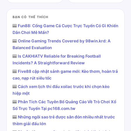
BẠN CÓ THỂ THÍCH
🎰
Fun88: Cổng Game Cá Cược Trực Tuyến Có Gì Khiến
Dân Chơi Mê Mẩn?
🎰
Online Gaming Trends Covered by 98win.krd: A
Balanced Evaluation
🎰
Is CAKHIATV Reliable for Breaking Football
Incidents? A Straightforward Review
🎰
Five88 cập nhật sảnh game mới: Kèo thơm, hoàn trả
cao, nạp rút siêu tốc
🎰
Cách xem lịch thi đấu xoilac trước khi chọn kèo
hiệp một
🎰
Phân Tích Các Tuyên Bố Quảng Cáo Về Trò Chơi Xổ
Số Trực Tuyến Tại pc168.com.tw
🎰
Những ngôi sao trẻ được săn đón nhiều nhất trước
thềm giải đấu lớn