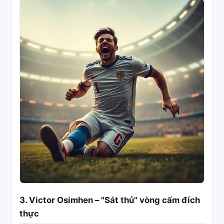
3. Victor Osimhen – "Sát thủ" vòng cấm đích
thực