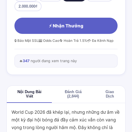
2.000.000₫
⚡ Nhận Thưởng
🔒 Bảo Mật SSL
🎰 Odds Cao
🔄 Hoàn Trả 1.5%
💳 Đa Kênh Nạp
🔥
347
người đang xem trang này
Nội Dung Bài
Đánh Giá
Giao
Viết
(2,844)
Dịch
World Cup 2026 đã khép lại, nhưng những dư âm về
một kỳ đại hội bóng đá đầy cảm xúc vẫn còn vang
vọng trong lòng người hâm mộ. Đây không chỉ là