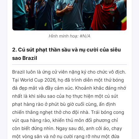
Hình minh hoạ: #N/A
2. Cú sút phạt thần sầu và nụ cười của siêu
sao Brazil
Brazil luôn là ứng cử viên nặng ký cho chức vô địch.
Tại World Cup 2026, họ đã trình diễn một thứ bóng
đá đẹp mắt và đầy cảm xúc. Khoảnh khắc đáng nhớ
nhất là khi siêu sao của họ thực hiện một cú sút
phạt hàng rào ở phút bù giờ cuối cùng, ấn định
chiến thắng nghẹt thở cho đội nhà. Trái bóng cong
vút qua hàng rào, khiến thủ môn đối phương chỉ
còn biết đứng nhìn. Ngay sau đó, anh cởi áo, chạy
một vòng sân và nở nụ cười rạng rỡ như một đứa