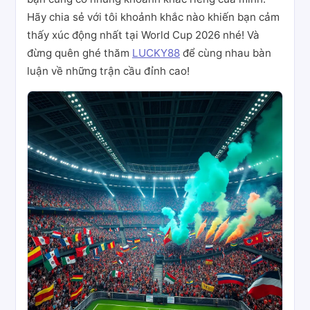
Hãy chia sẻ với tôi khoảnh khắc nào khiến bạn cảm
thấy xúc động nhất tại World Cup 2026 nhé! Và
đừng quên ghé thăm
LUCKY88
để cùng nhau bàn
luận về những trận cầu đỉnh cao!