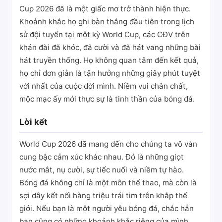
Cup 2026 đã là một giấc mơ trở thành hiện thực.
Khoảnh khắc họ ghi bàn thắng đầu tiên trong lịch
sử đội tuyển tại một kỳ World Cup, các CĐV trên
khán đài đã khóc, đã cười và đã hát vang những bài
hát truyền thống. Họ không quan tâm đến kết quả,
họ chỉ đơn giản là tận hưởng những giây phút tuyệt
vời nhất của cuộc đời mình. Niềm vui chân chất,
mộc mạc ấy mới thực sự là tinh thần của bóng đá.
Lời kết
World Cup 2026 đã mang đến cho chúng ta vô vàn
cung bậc cảm xúc khác nhau. Đó là những giọt
nước mắt, nụ cười, sự tiếc nuối và niềm tự hào.
Bóng đá không chỉ là một môn thể thao, mà còn là
sợi dây kết nối hàng triệu trái tim trên khắp thế
giới. Nếu bạn là một người yêu bóng đá, chắc hẳn
bạn cũng có những khoảnh khắc riêng của mình.