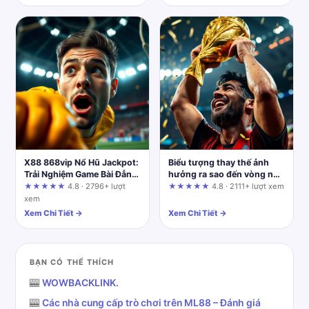
X88 868vip Nổ Hũ Jackpot:
Biểu tượng thay thế ảnh
Trải Nghiệm Game Bài Đẳng
hưởng ra sao đến vòng nổ
Cấp Ngay Trên App
hũ five88.tax? Góc nhìn từ
★★★★★
4.8 · 2796+ lượt
★★★★★
4.8 · 2111+ lượt xem
người dùng lâu năm
xem
Xem Chi Tiết →
Xem Chi Tiết →
BẠN CÓ THỂ THÍCH
🎰
WOWBACKLINK.
🎰
Các nhà cung cấp trò chơi trên ML88 – Đánh giá