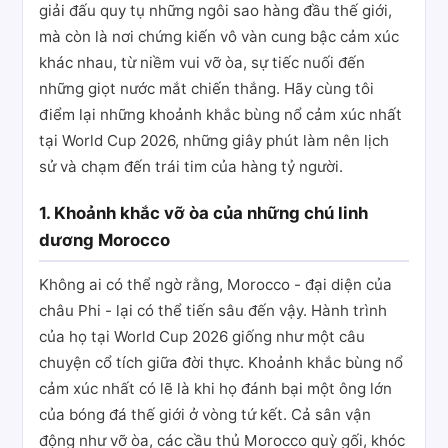
giải đấu quy tụ những ngôi sao hàng đầu thế giới,
mà còn là nơi chứng kiến vô vàn cung bậc cảm xúc
khác nhau, từ niềm vui vỡ òa, sự tiếc nuối đến
những giọt nước mắt chiến thắng. Hãy cùng tôi
điểm lại những khoảnh khắc bùng nổ cảm xúc nhất
tại World Cup 2026, những giây phút làm nên lịch
sử và chạm đến trái tim của hàng tỷ người.
1. Khoảnh khắc vỡ òa của những chú linh
dương Morocco
Không ai có thể ngờ rằng, Morocco - đại diện của
châu Phi - lại có thể tiến sâu đến vậy. Hành trình
của họ tại World Cup 2026 giống như một câu
chuyện cổ tích giữa đời thực. Khoảnh khắc bùng nổ
cảm xúc nhất có lẽ là khi họ đánh bại một ông lớn
của bóng đá thế giới ở vòng tứ kết. Cả sân vận
động như vỡ òa, các cầu thủ Morocco quỳ gối, khóc