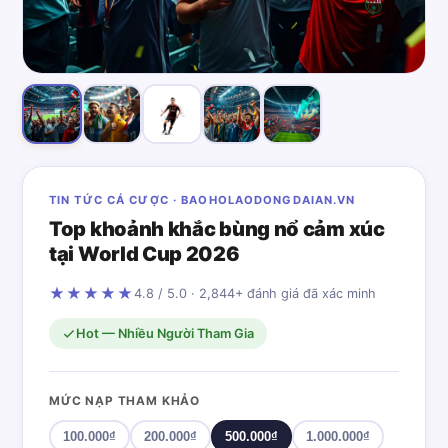
TIN TỨC CÁ CƯỢC · BAOHOLAODONGDAIAN.VN
Top khoảnh khắc bùng nổ cảm xúc
tại World Cup 2026
★★★★★
4.8 / 5.0 · 2,844+ đánh giá đã xác minh
Hot — Nhiều Người Tham Gia
MỨC NẠP THAM KHẢO
100.000₫
200.000₫
500.000₫
1.000.000₫