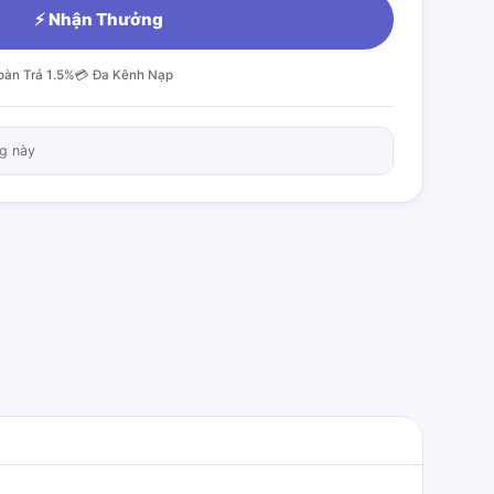
⚡ Nhận Thưởng
oàn Trả 1.5%
💳 Đa Kênh Nạp
g này