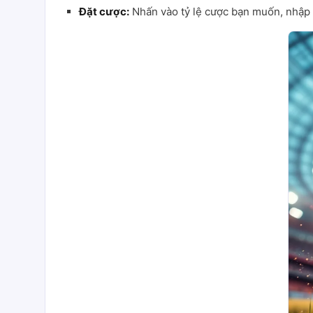
Đặt cược:
Nhấn vào tỷ lệ cược bạn muốn, nhập số