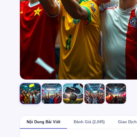
Nội Dung Bài Viết
Đánh Giá (2,045)
Giao Dịch