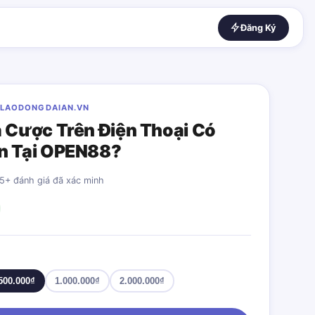
Đăng Ký
OLAODONGDAIAN.VN
á Cược Trên Điện Thoại Có
n Tại OPEN88?
45+ đánh giá đã xác minh
500.000₫
1.000.000₫
2.000.000₫