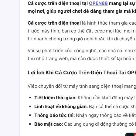
Cá cược trên điện thoại tại
OPEN88
mang lại sự 
mọi nơi, giúp người chơi dễ dàng tham gia mà k
Cá cược trên điện thoại
là hình thức tham gia các
trước máy tính, bạn có thể đặt cược mọi lúc, mọi n
trí nhanh chóng trong giờ nghỉ hoặc khi di chuyển
Với sự phát triển của công nghệ, các nhà cái như
thu nhỏ trang web, mà còn được thiết kế lại hoàn 
Lợi Ích Khi Cá Cược Trên Điện Thoại Tại O
Việc chuyển đổi từ máy tính sang điện thoại mang l
Tiết kiệm thời gian:
Không cần khởi động máy tín
Linh hoạt về không gian:
Bạn có thể cá cược khi
Thông báo tức thì:
Nhận ngay thông báo về kết q
Bảo mật cao:
Các ứng dụng di động thường có lớ