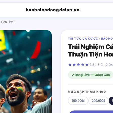
baoholaodongdaian.vn
.
 Tiện Hơn T
TIN TỨC CÁ CƯỢC · BAOH
Trải Nghiệm C
Thuận Tiện Hơ
★★★★★
4.8 / 5.0 · 2,0
Đang Live — Odds Cao
MỨC NẠP THAM KHẢO
100.000₫
200.000₫