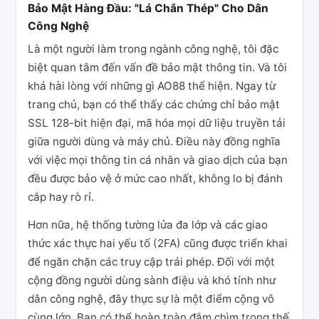
Bảo Mật Hàng Đầu: "Lá Chắn Thép" Cho Dân
Công Nghệ
Là một người làm trong ngành công nghệ, tôi đặc
biệt quan tâm đến vấn đề bảo mật thông tin. Và tôi
khá hài lòng với những gì AO88 thể hiện. Ngay từ
trang chủ, bạn có thể thấy các chứng chỉ bảo mật
SSL 128-bit hiện đại, mã hóa mọi dữ liệu truyền tải
giữa người dùng và máy chủ. Điều này đồng nghĩa
với việc mọi thông tin cá nhân và giao dịch của bạn
đều được bảo vệ ở mức cao nhất, không lo bị đánh
cắp hay rò rỉ.
Hơn nữa, hệ thống tường lửa đa lớp và các giao
thức xác thực hai yếu tố (2FA) cũng được triển khai
để ngăn chặn các truy cập trái phép. Đối với một
cộng đồng người dùng sành điệu và khó tính như
dân công nghệ, đây thực sự là một điểm cộng vô
cùng lớn. Bạn có thể hoàn toàn đắm chìm trong thế