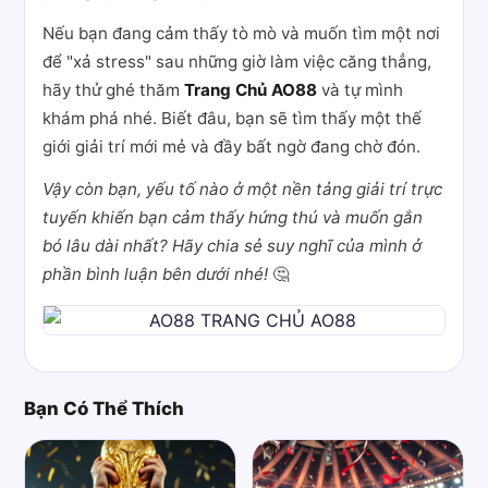
Nếu bạn đang cảm thấy tò mò và muốn tìm một nơi
để "xả stress" sau những giờ làm việc căng thẳng,
hãy thử ghé thăm
Trang Chủ AO88
và tự mình
khám phá nhé. Biết đâu, bạn sẽ tìm thấy một thế
giới giải trí mới mẻ và đầy bất ngờ đang chờ đón.
Vậy còn bạn, yếu tố nào ở một nền tảng giải trí trực
tuyến khiến bạn cảm thấy hứng thú và muốn gắn
bó lâu dài nhất? Hãy chia sẻ suy nghĩ của mình ở
phần bình luận bên dưới nhé!
🤔
Bạn Có Thể Thích