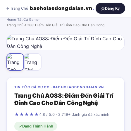
baoholaodongdaian.vn
.
Trang Chủ
Đăng Ký
Home
›
Tất Cả Game
›
Trang Chủ AO88: Điểm Đến Giải Trí Đỉnh Cao Cho Dân Công
TIN TỨC CÁ CƯỢC · BAOHOLAODONGDAIAN.VN
Trang Chủ AO88: Điểm Đến Giải Trí
Đỉnh Cao Cho Dân Công Nghệ
★★★★★
4.8 / 5.0 · 2,749+ đánh giá đã xác minh
Đang Thịnh Hành