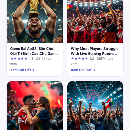
Game Bài Ao88: Sân Chơi
Why Most Players Struggle
Giải Trí Đỉnh Cao Cho Game
With Live Gaming Rooms
Thủ Việt
and How sun-win.nl
★★★★★
4.8 · 2410+ lượt
★★★★★
4.8 · 1857+ lượt
Addresses the Flow
xem
xem
Xem Chi Tiết →
Xem Chi Tiết →