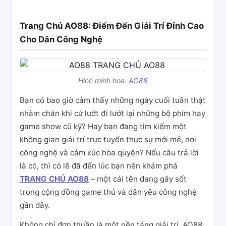
Trang Chủ AO88: Điểm Đến Giải Trí Đỉnh Cao
Cho Dân Công Nghệ
Hình minh hoạ:
AO88
Bạn có bao giờ cảm thấy những ngày cuối tuần thật
nhàm chán khi cứ lướt đi lướt lại những bộ phim hay
game show cũ kỹ? Hay bạn đang tìm kiếm một
không gian giải trí trực tuyến thực sự mới mẻ, nơi
công nghệ và cảm xúc hòa quyện? Nếu câu trả lời
là có, thì có lẽ đã đến lúc bạn nên khám phá
TRANG CHỦ AO88
– một cái tên đang gây sốt
trong cộng đồng game thủ và dân yêu công nghệ
gần đây.
Không chỉ đơn thuần là một nền tảng giải trí, AO88