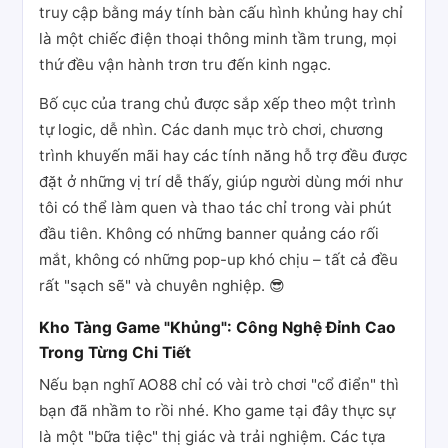
truy cập bằng máy tính bàn cấu hình khủng hay chỉ
là một chiếc điện thoại thông minh tầm trung, mọi
thứ đều vận hành trơn tru đến kinh ngạc.
Bố cục của trang chủ được sắp xếp theo một trình
tự logic, dễ nhìn. Các danh mục trò chơi, chương
trình khuyến mãi hay các tính năng hỗ trợ đều được
đặt ở những vị trí dễ thấy, giúp người dùng mới như
tôi có thể làm quen và thao tác chỉ trong vài phút
đầu tiên. Không có những banner quảng cáo rối
mắt, không có những pop-up khó chịu – tất cả đều
rất "sạch sẽ" và chuyên nghiệp. 😎
Kho Tàng Game "Khủng": Công Nghệ Đỉnh Cao
Trong Từng Chi Tiết
Nếu bạn nghĩ AO88 chỉ có vài trò chơi "cổ điển" thì
bạn đã nhầm to rồi nhé. Kho game tại đây thực sự
là một "bữa tiệc" thị giác và trải nghiệm. Các tựa