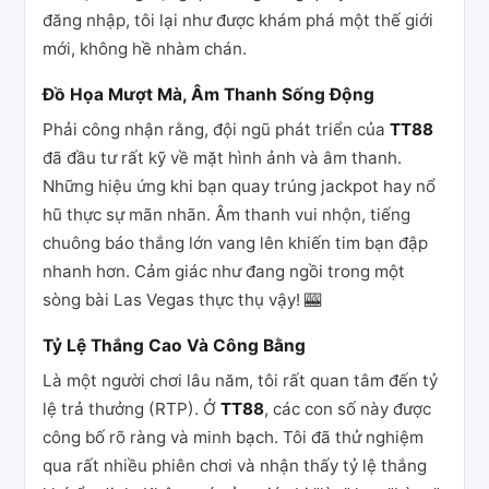
đăng nhập, tôi lại như được khám phá một thế giới
mới, không hề nhàm chán.
Đồ Họa Mượt Mà, Âm Thanh Sống Động
Phải công nhận rằng, đội ngũ phát triển của
TT88
đã đầu tư rất kỹ về mặt hình ảnh và âm thanh.
Những hiệu ứng khi bạn quay trúng jackpot hay nổ
hũ thực sự mãn nhãn. Âm thanh vui nhộn, tiếng
chuông báo thắng lớn vang lên khiến tim bạn đập
nhanh hơn. Cảm giác như đang ngồi trong một
sòng bài Las Vegas thực thụ vậy! 🎰
Tỷ Lệ Thắng Cao Và Công Bằng
Là một người chơi lâu năm, tôi rất quan tâm đến tỷ
lệ trả thưởng (RTP). Ở
TT88
, các con số này được
công bố rõ ràng và minh bạch. Tôi đã thử nghiệm
qua rất nhiều phiên chơi và nhận thấy tỷ lệ thắng