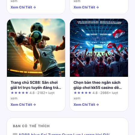
Balanced Comparison
nhằn
xem
xem
Xem Chi Tiết →
Xem Chi Tiết →
Trang chủ SC88: Sân chơi
Chọn bàn theo ngân sách
giải trí trực tuyến đáng trải
giúp chơi kk55 casino dễ
nghiệm nhất hiện nay
kiểm soát hơn
★★★★★
4.8 · 2182+ lượt
★★★★★
4.8 · 2986+ lượt
xem
xem
Xem Chi Tiết →
Xem Chi Tiết →
BẠN CÓ THỂ THÍCH
🎰
AD88.blue Soi Tương Quan Lực Lượng Hai Đội