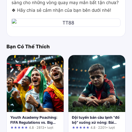
sàng cho những vòng quay may mắn bất tận chưa?
🍀 Hãy chia sẻ cảm nhận của bạn bên dưới nhé!
Bạn Có Thể Thích
Youth Academy Poaching:
Đội tuyển bán cầu lạnh "đổ
FIFA Regulations vs. Big
bộ" xuống xứ nóng: Bài
Club Aggression – A
toán thích nghi khí hậu khó
★★★★★
4.8 · 2813+ lượt
★★★★★
4.8 · 2201+ lượt