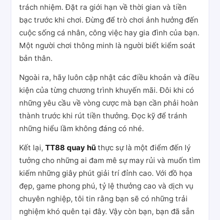
trách nhiệm. Đặt ra giới hạn về thời gian và tiền
bạc trước khi chơi. Đừng để trò chơi ảnh hưởng đến
cuộc sống cá nhân, công việc hay gia đình của bạn.
Một người chơi thông minh là người biết kiểm soát
bản thân.
Ngoài ra, hãy luôn cập nhật các điều khoản và điều
kiện của từng chương trình khuyến mãi. Đôi khi có
những yêu cầu về vòng cược mà bạn cần phải hoàn
thành trước khi rút tiền thưởng. Đọc kỹ để tránh
những hiểu lầm không đáng có nhé.
Kết lại,
TT88 quay hũ
thực sự là một điểm đến lý
tưởng cho những ai đam mê sự may rủi và muốn tìm
kiếm những giây phút giải trí đỉnh cao. Với đồ họa
đẹp, game phong phú, tỷ lệ thưởng cao và dịch vụ
chuyên nghiệp, tôi tin rằng bạn sẽ có những trải
nghiệm khó quên tại đây. Vậy còn bạn, bạn đã sẵn