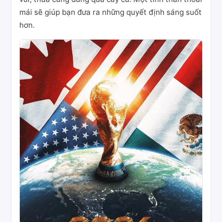
mái sẽ giúp bạn đưa ra những quyết định sáng suốt
hơn.