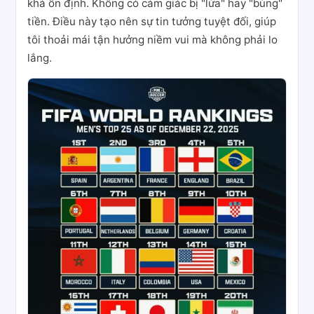
khá ổn định. Không có cảm giác bị "lừa" hay "bùng"
tiền. Điều này tạo nên sự tin tưởng tuyệt đối, giúp
tôi thoải mái tận hưởng niềm vui mà không phải lo
lắng.