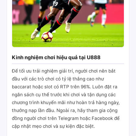
Kinh nghiệm chơi hiệu quả tại U888
Để tối ưu trải nghiệm giải trí, người chơi nên bắt
đầu với các trò chơi có tỷ lệ thắng cao như
baccarat hoặc slot có RTP trên 96%. Luôn đặt ra
ngân sách cụ thể trước khi chơi và tận dụng các
chương trình khuyến mãi như hoàn trả hàng ngày,
thưởng nạp lần đầu. Ngoài ra, hãy tham gia cộng
đồng người chơi trên Telegram hoặc Facebook để
cập nhật mẹo chơi và sự kiện đặc biệt.