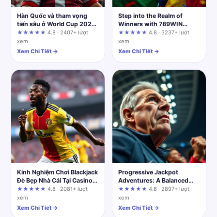
Hàn Quốc và tham vọng
Step into the Realm of
tiến sâu ở World Cup 2026:
Winners with 789WIN
Cơn khát chiến thắng từ
Warcraft Betting: An
★★★★★
4.8 · 2407+ lượt
★★★★★
4.8 · 3237+ lượt
bóng đá đến sân chơi số
Honest Look at Who Fits
xem
xem
and Who Should Walk Away
Xem Chi Tiết →
Xem Chi Tiết →
Kinh Nghiệm Chơi Blackjack
Progressive Jackpot
Đè Bẹp Nhà Cái Tại Casino
Adventures: A Balanced
CM88
Look at f8betv1.com
★★★★★
4.8 · 2081+ lượt
★★★★★
4.8 · 2897+ lượt
xem
xem
Xem Chi Tiết →
Xem Chi Tiết →