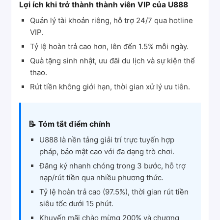
Lợi ích khi trở thành thành viên VIP của U888
Quản lý tài khoản riêng, hỗ trợ 24/7 qua hotline
VIP.
Tỷ lệ hoàn trả cao hơn, lên đến 1.5% mỗi ngày.
Quà tặng sinh nhật, ưu đãi du lịch và sự kiện thể
thao.
Rút tiền không giới hạn, thời gian xử lý ưu tiên.
📝 Tóm tắt điểm chính
U888 là nền tảng giải trí trực tuyến hợp
pháp, bảo mật cao với đa dạng trò chơi.
Đăng ký nhanh chóng trong 3 bước, hỗ trợ
nạp/rút tiền qua nhiều phương thức.
Tỷ lệ hoàn trả cao (97.5%), thời gian rút tiền
siêu tốc dưới 15 phút.
Khuyến mãi chào mừng 200% và chương