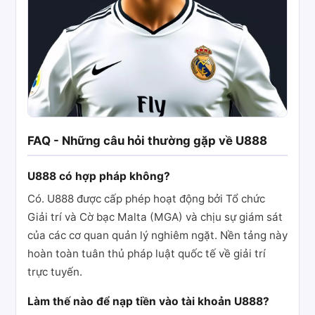
FAQ - Những câu hỏi thường gặp về U888
U888 có hợp pháp không?
Có. U888 được cấp phép hoạt động bởi Tổ chức
Giải trí và Cờ bạc Malta (MGA) và chịu sự giám sát
của các cơ quan quản lý nghiêm ngặt. Nền tảng này
hoàn toàn tuân thủ pháp luật quốc tế về giải trí
trực tuyến.
Làm thế nào để nạp tiền vào tài khoản U888?