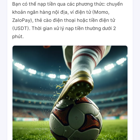
Bạn có thể nạp tiền qua các phương thức: chuyển
khoản ngân hàng nội địa, ví điện tử (Momo,
ZaloPay), thẻ cào điện thoại hoặc tiền điện tử
(USDT). Thời gian xử lý nạp tiền thường dưới 2
phút.