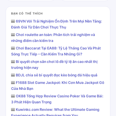
BẠN CÓ THỂ THÍCH
🎰
69VN Với Trải Nghiệm Ổn Định Trên Mọi Nền Tảng:
Đánh Giá Từ Dân Chơi Thực Thụ
🎰
Chơi roulette an toàn: Phân tích trải nghiệm và
những điểm cần kiểm tra
🎰
Chơi Baccarat Tại EA88: Tỷ Lệ Thắng Cao Và Phát
Sóng Trực Tiếp – Cần Kiểm Tra Những Gì?
🎰
Bí quyết chọn sân chơi lô đề tỷ lệ ăn cao nhất thị
trường hiện nay
🎰
BDJL chia sẻ bí quyết đọc kèo bóng đá hiệu quả
🎰
F1688 Slot Game Jackpot: Khi Cơn Mưa Jackpot Gõ
Cửa Nhà Bạn
🎰
OK88 Tổng Hợp Review Casino Poker Và Game Bài:
3 Phát Hiện Quan Trọng
🎰
Kuwinkc.com Review: What the Ultimate Gaming
Experience Actually Requires from You