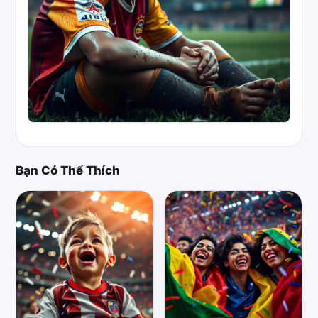
Bạn Có Thể Thích