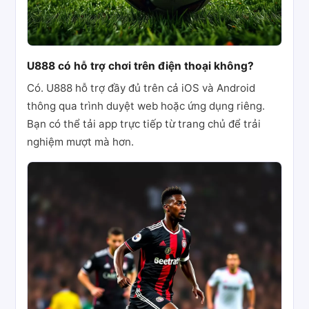
U888 có hỗ trợ chơi trên điện thoại không?
Có. U888 hỗ trợ đầy đủ trên cả iOS và Android
thông qua trình duyệt web hoặc ứng dụng riêng.
Bạn có thể tải app trực tiếp từ trang chủ để trải
nghiệm mượt mà hơn.