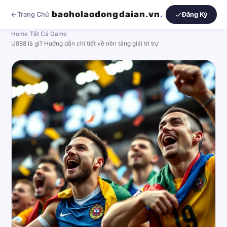
baoholaodongdaian.vn
.
Trang Chủ
Đăng Ký
Home
›
Tất Cả Game
›
U888 là gì? Hướng dẫn chi tiết về nền tảng giải trí trự