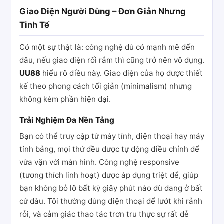
Giao Diện Người Dùng – Đơn Giản Nhưng
Tinh Tế
Có một sự thật là: công nghệ dù có mạnh mẽ đến
đâu, nếu giao diện rối rắm thì cũng trở nên vô dụng.
UU88
hiểu rõ điều này. Giao diện của họ được thiết
kế theo phong cách tối giản (minimalism) nhưng
không kém phần hiện đại.
Trải Nghiệm Đa Nền Tảng
Bạn có thể truy cập từ máy tính, điện thoại hay máy
tính bảng, mọi thứ đều được tự động điều chỉnh để
vừa vặn với màn hình. Công nghệ responsive
(tương thích linh hoạt) được áp dụng triệt để, giúp
bạn không bỏ lỡ bất kỳ giây phút nào dù đang ở bất
cứ đâu. Tôi thường dùng điện thoại để lướt khi rảnh
rỗi, và cảm giác thao tác trơn tru thực sự rất dễ