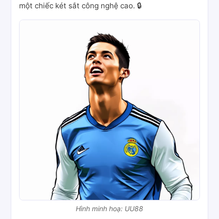
một chiếc két sắt công nghệ cao. 🔒
Hình minh hoạ: UU88