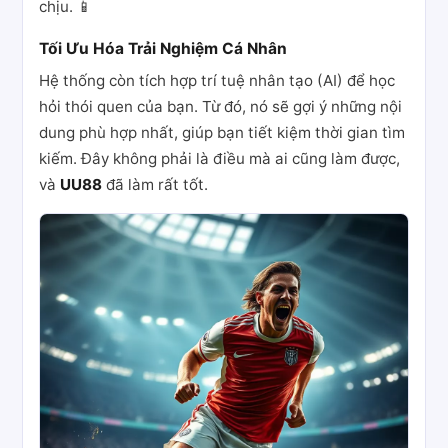
chịu. 📱
Tối Ưu Hóa Trải Nghiệm Cá Nhân
Hệ thống còn tích hợp trí tuệ nhân tạo (AI) để học
hỏi thói quen của bạn. Từ đó, nó sẽ gợi ý những nội
dung phù hợp nhất, giúp bạn tiết kiệm thời gian tìm
kiếm. Đây không phải là điều mà ai cũng làm được,
và
UU88
đã làm rất tốt.