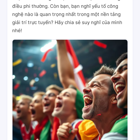
điều phi thường. Còn bạn, bạn nghĩ yếu tố công
nghệ nào là quan trọng nhất trong một nền tảng
giải trí trực tuyến? Hãy chia sẻ suy nghĩ của mình
nhé!