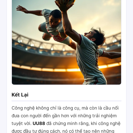
Kết Lại
Công nghệ không chỉ là công cụ, mà còn là cầu nối
đưa con người đến gần hơn với những trải nghiệm
tuyệt vời.
UU88
đã chứng minh rằng, khi công nghệ
được đầu tư đúng cách, nó có thể tạo nên những