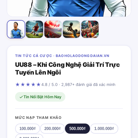
TIN TỨC CÁ CƯỢC · BAOHOLAODONGDAIAN.VN
UU88 – Khi Công Nghệ Giải Trí Trực
Tuyến Lên Ngôi
★★★★★
4.8 / 5.0 · 2,987+ đánh giá đã xác minh
Tin Nổi Bật Hôm Nay
MỨC NẠP THAM KHẢO
100.000₫
200.000₫
500.000₫
1.000.000₫