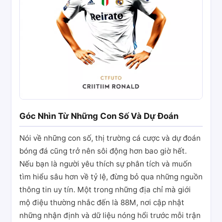
Góc Nhìn Từ Những Con Số Và Dự Đoán
Nói về những con số, thị trường cá cược và dự đoán
bóng đá cũng trở nên sôi động hơn bao giờ hết.
Nếu bạn là người yêu thích sự phân tích và muốn
tìm hiểu sâu hơn về tỷ lệ, đừng bỏ qua những nguồn
thông tin uy tín. Một trong những địa chỉ mà giới
mộ điệu thường nhắc đến là 88M, nơi cập nhật
những nhận định và dữ liệu nóng hổi trước mỗi trận