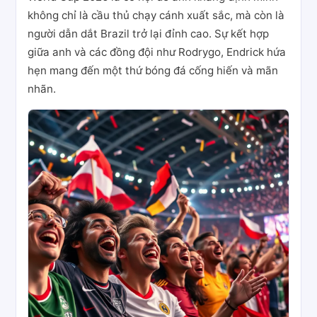
không chỉ là cầu thủ chạy cánh xuất sắc, mà còn là
người dẫn dắt Brazil trở lại đỉnh cao. Sự kết hợp
giữa anh và các đồng đội như Rodrygo, Endrick hứa
hẹn mang đến một thứ bóng đá cống hiến và mãn
nhãn.