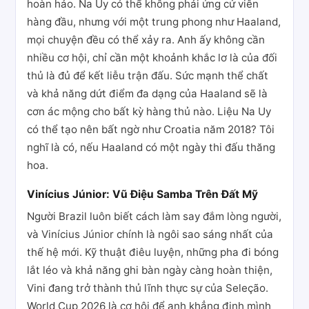
hoàn hảo. Na Uy có thể không phải ứng cử viên
hàng đầu, nhưng với một trung phong như Haaland,
mọi chuyện đều có thể xảy ra. Anh ấy không cần
nhiều cơ hội, chỉ cần một khoảnh khắc lơ là của đối
thủ là đủ để kết liễu trận đấu. Sức mạnh thể chất
và khả năng dứt điểm đa dạng của Haaland sẽ là
cơn ác mộng cho bất kỳ hàng thủ nào. Liệu Na Uy
có thể tạo nên bất ngờ như Croatia năm 2018? Tôi
nghĩ là có, nếu Haaland có một ngày thi đấu thăng
hoa.
Vinícius Júnior: Vũ Điệu Samba Trên Đất Mỹ
Người Brazil luôn biết cách làm say đắm lòng người,
và Vinícius Júnior chính là ngôi sao sáng nhất của
thế hệ mới. Kỹ thuật điêu luyện, những pha đi bóng
lắt léo và khả năng ghi bàn ngày càng hoàn thiện,
Vini đang trở thành thủ lĩnh thực sự của Seleção.
World Cup 2026 là cơ hội để anh khẳng định mình