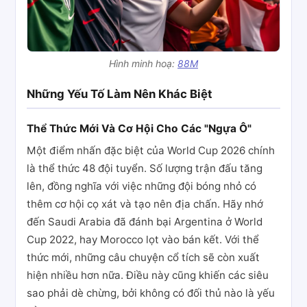
Hình minh hoạ:
88M
Những Yếu Tố Làm Nên Khác Biệt
Thể Thức Mới Và Cơ Hội Cho Các "Ngựa Ô"
Một điểm nhấn đặc biệt của World Cup 2026 chính
là thể thức 48 đội tuyển. Số lượng trận đấu tăng
lên, đồng nghĩa với việc những đội bóng nhỏ có
thêm cơ hội cọ xát và tạo nên địa chấn. Hãy nhớ
đến Saudi Arabia đã đánh bại Argentina ở World
Cup 2022, hay Morocco lọt vào bán kết. Với thể
thức mới, những câu chuyện cổ tích sẽ còn xuất
hiện nhiều hơn nữa. Điều này cũng khiến các siêu
sao phải dè chừng, bởi không có đối thủ nào là yếu