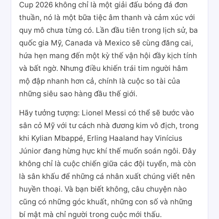
Cup 2026 không chỉ là một giải đấu bóng đá đơn
thuần, nó là một bữa tiệc âm thanh và cảm xúc với
quy mô chưa từng có. Lần đầu tiên trong lịch sử, ba
quốc gia Mỹ, Canada và Mexico sẽ cùng đăng cai,
hứa hẹn mang đến một kỳ thế vận hội đầy kịch tính
và bất ngờ. Nhưng điều khiến trái tim người hâm
mộ đập nhanh hơn cả, chính là cuộc so tài của
những siêu sao hàng đầu thế giới.
Hãy tưởng tượng: Lionel Messi có thể sẽ bước vào
sân cỏ Mỹ với tư cách nhà đương kim vô địch, trong
khi Kylian Mbappé, Erling Haaland hay Vinícius
Júnior đang hừng hực khí thế muốn soán ngôi. Đây
không chỉ là cuộc chiến giữa các đội tuyển, mà còn
là sân khấu để những cá nhân xuất chúng viết nên
huyền thoại. Và bạn biết không, câu chuyện nào
cũng có những góc khuất, những con số và những
bí mật mà chỉ người trong cuộc mới thấu.