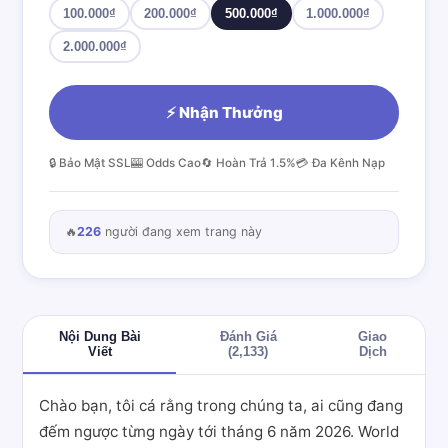
100.000₫
200.000₫
500.000₫
1.000.000₫
2.000.000₫
⚡ Nhận Thưởng
🔒 Bảo Mật SSL
🎰 Odds Cao
🔄 Hoàn Trả 1.5%
💳 Đa Kênh Nạp
🔥
226
người đang xem trang này
Nội Dung Bài
Đánh Giá
Giao
Viết
(2,133)
Dịch
Chào bạn, tôi cá rằng trong chúng ta, ai cũng đang
đếm ngược từng ngày tới tháng 6 năm 2026. World