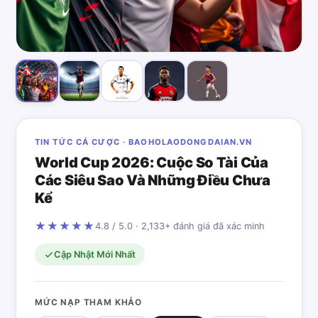
TIN TỨC CÁ CƯỢC · BAOHOLAODONGDAIAN.VN
World Cup 2026: Cuộc So Tài Của
Các Siêu Sao Và Những Điều Chưa
Kể
★★★★★
4.8 / 5.0 · 2,133+ đánh giá đã xác minh
Cập Nhật Mới Nhất
MỨC NẠP THAM KHẢO