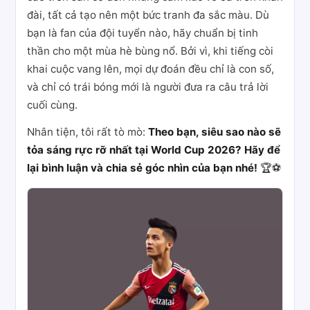
đài, tất cả tạo nên một bức tranh đa sắc màu. Dù
bạn là fan của đội tuyển nào, hãy chuẩn bị tinh
thần cho một mùa hè bùng nổ. Bởi vì, khi tiếng còi
khai cuộc vang lên, mọi dự đoán đều chỉ là con số,
và chỉ có trái bóng mới là người đưa ra câu trả lời
cuối cùng.
Nhân tiện, tôi rất tò mò:
Theo bạn, siêu sao nào sẽ
tỏa sáng rực rỡ nhất tại World Cup 2026? Hãy để
lại bình luận và chia sẻ góc nhìn của bạn nhé!
🏆⚽